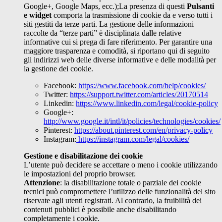
Google+, Google Maps, ecc.);La presenza di questi
Pulsanti
e widget
comporta la trasmissione di cookie da e verso tutti i
siti gestiti da terze parti. La gestione delle informazioni
raccolte da “terze parti” è disciplinata dalle relative
informative cui si prega di fare riferimento. Per garantire una
maggiore trasparenza e comodità, si riportano qui di seguito
gli indirizzi web delle diverse informative e delle modalità per
la gestione dei cookie.
Facebook:
https://www.facebook.com/help/cookies/
Twitter:
https://support.twitter.com/articles/20170514
Linkedin:
https://www.linkedin.com/legal/cookie-policy
Google+:
http://www.google.it/intl/it/policies/technologies/cookies/
Pinterest:
https://about.pinterest.com/en/privacy-policy
Instagram:
https://instagram.com/legal/cookies/
Gestione e disabilitazione dei cookie
L’utente può decidere se accettare o meno i cookie utilizzando
le impostazioni del proprio browser.
Attenzione
: la disabilitazione totale o parziale dei cookie
tecnici può compromettere l’utilizzo delle funzionalità del sito
riservate agli utenti registrati. Al contrario, la fruibilità dei
contenuti pubblici è possibile anche disabilitando
completamente i cookie.