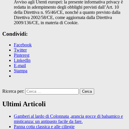
Avviso agli Utenti europei: la presente informativa privacy è
redatta in adempimento degli obblighi previsti dall’Art. 10
della Direttiva n. 95/46/CE, nonché a quanto previsto dalla
Direttiva 2002/58/CE, come aggiornata dalla Direttiva
2009/136/CE, in materia di Cookie.
Condividi:
Facebook
Twitter
Pinterest
LinkedIn
E-mail
Stampa
Ricerca per:
Ultimi Articoli
Gamberi al lardo di Colonnata ,arancia gocce di balsamico e
misticanza: un antipasto facile da fare.
Panna cotta classica e alle ciliegie