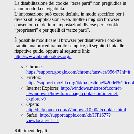
La disabilitazione dei cookie “terze parti” non pregiudica in
alcun modo la navigabilità.
L’impostazione può essere definita in modo specifico per i
diversi siti e applicazioni web. Inoltre i migliori browser
consentono di definire impostazioni diverse per i cookie
“proprietari” e per quelli di “terze parti”.
È possibile modificare il browser per disattivare i cookies
tramite una procedura molto semplice, di seguito i link alle
rispettive guide, oppure al seguente link:
http://www.aboutcookies.org/.
Chrome:
https://support.google.com/chrome/answer/95647?hl=it
Firefox:
https://support.mozilla.org/it/kb/Gestione%20dei%20coo
Internet Explorer:
http://windows.microsoft.com/it-
it/windows7/how-to-manage-cookies-in-internet-
explorer-9
Opera:
http://help.opera.com/Windows/10.00/it/cookies.html
Safari:
http://support.apple.com/kb/HT1677?
viewlocale=it_IT
Riferimenti legali