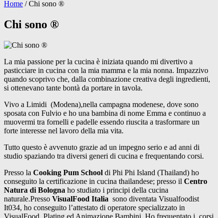
Home
/
Chi sono ®️
Chi sono ®️
La mia passione per la cucina è iniziata quando mi divertivo a
pasticciare in cucina con la mia mamma e la mia nonna. Impazzivo
quando scoprivo che, dalla combinazione creativa degli ingredienti,
si ottenevano tante bontà da portare in tavola.
Vivo a Limidi (Modena),nella campagna modenese, dove sono
sposata con Fulvio e ho una bambina di nome Emma e continuo a
muovermi tra fornelli e padelle essendo riuscita a trasformare un
forte interesse nel lavoro della mia vita.
Tutto questo è avvenuto grazie ad un impegno serio e ad anni di
studio spaziando tra diversi generi di cucina e frequentando corsi.
Presso la
Cooking Pum School
di Phi Phi Island (Thailand) ho
conseguito la certificazione in cucina thailandese; presso il
Centro
Natura di Bologna
ho studiato i principi della cucina
naturale.Presso
VisualFood Italia
sono diventata Visualfoodist
It034, ho conseguito l’attestato di operatore specializzato in
VisualFood, Plating ed Animazione Bambini. Ho frequentato i corsi