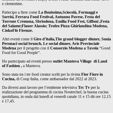
e clementine.
Partecipo a fiere come
La Bonissima,Sciocolà, Formaggi e
Sorrisi, Ferrara Food Festival, Autunno Pavese, Festa del
Torrone Cremona, Sbrisolona, Emilia Food Fest, Giffoni ,Festa
del Salame;Flauer Alassio; Trofeo Pizza Ghirlandina Modena,
CiokoFlò Firenze.
Altri eventi come il
Giro d’italia,The grand blogger dinner, Sonia
Peronaci social brunch, Le social dinner, Avis Provinciale
Modena
per il progetto con il
Consorzio Modena a Tavola
“Good
Food for Good People”.
Ho partecipato ad eventi presso
outlet Mantova Village di Land
of Fashion ,
a Mantova.
Sono stata tra i tre food creator scelti per la rivista
Fior Fiore in
Cucina,
di Coop Italia, come ambassador dal 2022 al 2023.
Da diversi anni lavoro per l’emittente televisiva
Trc Tv
per la
realizzazione del programma di cucina Nosterchef, la buona cucina
quotidiana, in onda dal lunedì al venerdì canale 11 e 15 dtt ore 12,15
e 17,45.