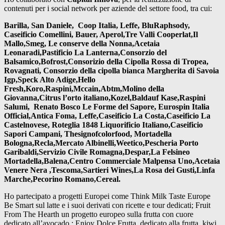
contenuti per i social network per aziende del settore food, tra cui:
Barilla, San Daniele, Coop Italia, Leffe, BluRaphsody,
Caseificio Comellini, Bauer, Aperol,Tre Valli Cooperlat,Il
Mallo,Smeg, Le conserve della Nonna,Acetaia
Leonaradi,Pastificio La Lanterna,Consorzio del
Balsamico,Bofrost,Consorizio della Cipolla Rossa di Tropea,
Rovagnati, Consorzio della cipolla bianca Margherita di Savoia
Igp,Speck Alto Adige,Hello
Fresh,Koro,Raspini,Mccain,Abtm,Molino della
Giovanna,Citrus l’orto italiano,Kozel,Baldauf Kase,Raspini
Salumi, Renato Bosco Le Forme del Sapore, Eurospin Italia
Official,Antica Foma, Leffe,Caseificio La Costa,Caseificio La
Castelnovese, Roteglia 1848 Liquorificio Italiano,Caseificio
Sapori Campani, Thesignofcolorfood, Mortadella
Bologna,Recla,Mercato Albinelli,Weetico,Pescheria Porto
Garibaldi,Servizio Civile Romagna,Despar,La Felsineo
Mortadella,Balena,Centro Commerciale Malpensa Uno,Acetaia
Venere Nera ,Tescoma,Sartieri Wines,La Rosa dei Gusti,Linfa
Marche,Pecorino Romano,Cereal.
Ho partecipato a progetti Europei come Think Milk Taste Europe
Be Smart sul latte e i suoi derivati con ricette e tour dedicati; Fruit
From The Hearth un progetto europeo sulla frutta con cuore
dedicato all’avocado ; Enjoy Dolce Frutta dedicato alla frutta kiwi