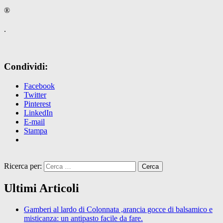
®️
.
Condividi:
Facebook
Twitter
Pinterest
LinkedIn
E-mail
Stampa
Ricerca per:
Ultimi Articoli
Gamberi al lardo di Colonnata ,arancia gocce di balsamico e
misticanza: un antipasto facile da fare.