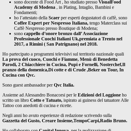
sono docente di Food Art , ho studiato presso
VisualFood
Academy di Modena
, in Plating, Intaglio, Bambini e
Fondamenti;
ho l’attestato della
Scaer
per esperti degustatori di caffè, sono
Coffee Expert per Nespresso Italiana,
tengo Materclass sui
Caffè Nespresso presso Boutique di Modena;
sono
cappello d’onore bronzo dall’ Associazione
Professionale Cuochi Italiani Uk,premiata a Trento nel
2017, a Rimini ( San Patrignano) nel 2018.
Ho partecipato a programmi televisivi sul territorio nazionale quali
La prova del cuoco, Cuochi e Fiamme, Menù di Benedetta
Parodi, 2 Chiacchiere in Cucina, Pupi e Fornelli, Nosterchef,Il
pranzo della domenica,Di cotte e di Crude ,Beker on Tour, In
Cucina con Qvc.
Sono guest ambassador per
Qvc Italia.
Assieme ad Alessandro Bonacorsi per le
Edizioni del Loggione
ho
scritto un libro
Cotto e Tatuato,
ispirato ai guiness del tatuatore Alle
Tattoo con anedotti di cucina e ricette.
Negli anni ho avuto esperienze di redazione scrivendo sulla
Gazzetta del Gusto, Creare Insieme,TempoCarpi,Radio Bruno.
Ho collaborato con
Capital Innova
, per la realizzazione di