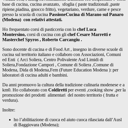
base di cucina, cucina avanzato, sfoglia ( paste tradizionali ,paste
ripiene,piadina, gnocco fritto), vegetariano, verdure, carne e pesce
presso la scuola di cucina
PassioneCucina di Marano sul Panaro
(Modena) con relativi attestati.
Ho frequentato corsi di pasticceria con lo
chef Luca
Montersino,
corsi di cucina con gli
chef Cesare Marretti e
Masterchef Spyros , Roberto Carcangiu .
Sono docente di cucina e di Food Art , insegno in diverse scuole di
cucina sul territorio italiano e collaboro con Associazioni, Comuni
ed Enti ( Arci Soliera, Centro Polivalente Asd Limidi di
Soliera,Fondazione Campori , Comune di Soliera ,Comune di
Modena, Dida di Modena,Fem (Future Education Modena ): per
laboratori di cucina adulti e bambini.
Da anni promuovo la cultura della tradizione culinaria modenese e a
km0. Ho collaborato con
Coldiretti
per eventi ,cooking show ,per la
promozione dei prodotti alimentari del nostro territorio ( frutta e
verdura).
Inoltre:
ho l’abilitiazione di cuoca ed aiuto cuoca rilasciata dall’Ausl
di Baggiovara (Modena);