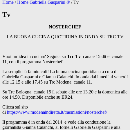
Home
/
Home Gabriella Gasparini ®️
/
Tv
Tv
NOSTERCHEF
LA BUONA CUCINA QUOTIDINA IN ONDA SU TRC TV
Vuoi un’idea in cucina? Seguici su
Trc Tv
canale 15 dtt e canale
11, con il programma Nosterchef .
La semplicità fa miracoli! La buona cucina quotidiana a cura di
Gabriella Gasparini e Gianna Calanchi. In onda dal lunedì al venerdì
alle 12.15 e alle 17.45 su Trc Modena, canale 11.
Su Trc Bologna, canale 15 il sabato alle ore 13.20 e la domenica alle
ore 14.50. Disponibile anche su ER24.
Clicca sul sito
di
https://www.modenaindiretta.it/trasmissioni/nosterchef/
Il programma è in onda dal 2014 e vede alla conduzione la
giornalista Gianna Calanchi, ai fornelli Gabriella Gasparini e alla