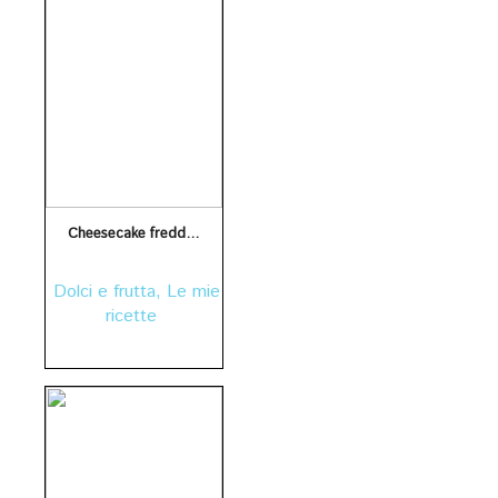
Cheesecake fredda al cioccolato con frollino proteico e latte di soia
Dolci e frutta
,
Le mie
ricette