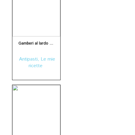
Gamberi al lardo di Colonnata ,arancia gocce di balsamico e misticanza: un antipasto facile da fare.
Antipasti
,
Le mie
ricette