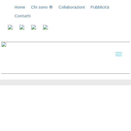
Home
Chi sono ®️
Collaborazioni
Pubblicità
Contatti
Toggl
naviga