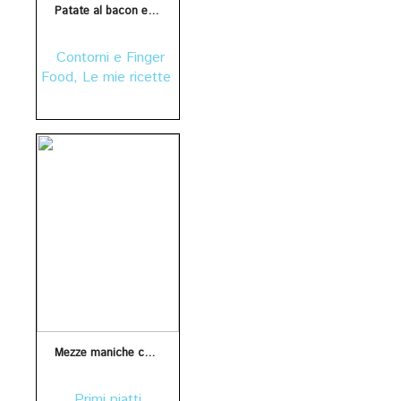
Patate al bacon ed aceto balsamico
Contorni e Finger
Food
,
Le mie ricette
Mezze maniche con zucchine, pomodorini e pasta d’acciughe Balena
Primi piatti