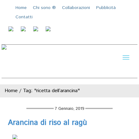
Home
Chi sono ®️
Collaborazioni
Pubblicità
Contatti
Toggl
naviga
Home
/
Tag: "ricetta dell’arancina"
7 Gennaio, 2019
Arancina di riso al ragù