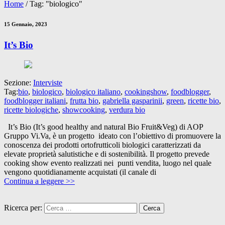
Home
/
Tag: "biologico"
15 Gennaio, 2023
It’s Bio
Sezione:
Interviste
Tag:
bio
,
biologico
,
biologico italiano
,
cookingshow
,
foodblogger
,
foodblogger italiani
,
frutta bio
,
gabriella gasparinii
,
green
,
ricette bio
,
ricette biologiche
,
showcooking
,
verdura bio
It’s Bio (It’s good healthy and natural Bio Fruit&Veg) di AOP
Gruppo Vi.Va, è un progetto ideato con l’obiettivo di promuovere la
conoscenza dei prodotti ortofrutticoli biologici caratterizzati da
elevate proprietà salutistiche e di sostenibilità. Il progetto prevede
cooking show evento realizzati nei punti vendita, luogo nel quale
vengono quotidianamente acquistati (il canale di
Continua a leggere >>
Ricerca per: