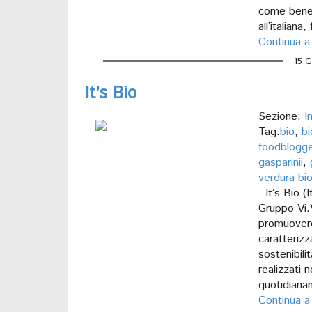
come benefi
all’italian
Continua a
15 G
It’s Bio
Sezione:
I
Tag:
bio
,
bi
foodblogge
gasparinii
,
verdura bi
It’s Bio (
Gruppo Vi.
promuovere 
caratterizz
sostenibil
realizzati 
quotidianam
Continua a