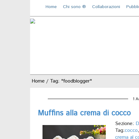
Home
Chi sono ®️
Collaborazioni
Pubbli
Home
/
Tag: "foodblogger"
1 A
Muffins alla crema di cocco
Sezione:
D
Tag:
cocco
crema al c