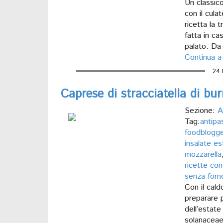
Un classico 
con il culat
ricetta la 
fatta in cas
palato. Da 
Continua a
24 
Caprese di stracciatella di bur
Sezione:
A
Tag:
antipas
foodblogge
insalate es
mozzarella
ricette con
senza forn
Con il cald
preparare p
dell’estate
solanaceae