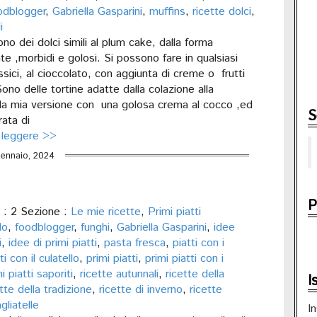
odblogger
,
Gabriella Gasparini
,
muffins
,
ricette dolci
,
i
ono dei dolci simili al plum cake, dalla forma
e ,morbidi e golosi. Si possono fare in qualsiasi
sici, al cioccolato, con aggiunta di creme o frutti
ono delle tortine adatte dalla colazione alla
la mia versione con una golosa crema al cocco ,ed
S
ata di
 leggere >>
ennaio, 2024
P
: 2 Sezione :
Le mie ricette
,
Primi piatti
lo
,
foodblogger
,
funghi
,
Gabriella Gasparini
,
idee
i
,
idee di primi piatti
,
pasta fresca
,
piatti con i
ti con il culatello
,
primi piatti
,
primi piatti con i
i piatti saporiti
,
ricette autunnali
,
ricette della
I
tte della tradizione
,
ricette di inverno
,
ricette
agliatelle
In