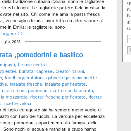
della tradizione culinaria italiana: sono le tagliatelle
q
ello ed i funghi. Le tagliatelle potete farle in casa, la
n
trovate nel sito. Chi come me ama la pasta fresca
l
a, vi consiglio di farla ,avrà tutto un altro sapore al
a
me in Emilia; le tagliatelle, sono
6
 leggere >>
Luglio, 2023
I
rata ,pomodorini e basilico
ntipasti
,
Le mie ricette
ti estivi
,
burrata
,
caprese
,
creator italiani
,
r
,
foodblogger italiani
,
gabriella gasparini ricette
,
tive
,
insalate fresche
,
insalate per l'estate
,
,
ricette con i pomodori
,
ricette con la burrata
,
 la mozzarella
,
ricette fresche per l'estate
,
ricette
o
,
ricette veloci
o di luglio ed agosto sia ha sempre meno voglia di
iatti con l’uso dei fuochi. La verdura per eccellenza
 sono i pomodori, appartenenti alla famiglia delle
. Sono ricchi di acqua e mangiati a crudo hanno