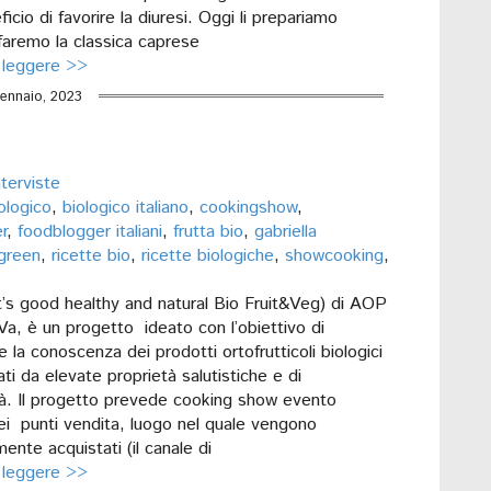
cio di favorire la diuresi. Oggi li prepariamo
a, faremo la classica caprese
 leggere >>
ennaio, 2023
nterviste
ologico
,
biologico italiano
,
cookingshow
,
r
,
foodblogger italiani
,
frutta bio
,
gabriella
green
,
ricette bio
,
ricette biologiche
,
showcooking
,
o
It’s good healthy and natural Bio Fruit&Veg) di AOP
Va, è un progetto ideato con l’obiettivo di
la conoscenza dei prodotti ortofrutticoli biologici
ati da elevate proprietà salutistiche e di
ità. Il progetto prevede cooking show evento
nei punti vendita, luogo nel quale vengono
ente acquistati (il canale di
 leggere >>