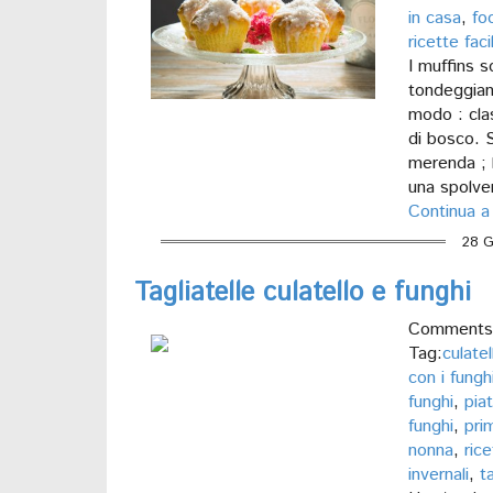
in casa
,
fo
ricette facil
I muffins s
tondeggiant
modo : clas
di bosco. S
merenda ; 
una spolver
Continua a
28 G
Tagliatelle culatello e funghi
Comments 
Tag:
culatel
con i fungh
funghi
,
piat
funghi
,
prim
nonna
,
rice
invernali
,
t