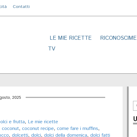
cità
Contatti
LE MIE RICETTE
RICONOSCIME
TV
gosto, 2025
U
olci e frutta
,
Le mie ricette
,
coconut
,
coconut recipe
,
come fare i muffins
,
occo
,
dolcetti
,
dolci
,
dolci della domenica
,
dolci fatti