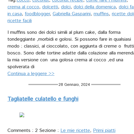
Tag:
cocco
,
coconut
,
coconut recipe
,
come fare i muffins
,
crema al cocco
,
dolcetti
,
dolci
,
dolci della domenica
,
dolci fa
in casa
,
foodblogger
,
Gabriella Gasparini
,
muffins
,
ricette dol
ricette facili
I muffins sono dei dolci simili al plum cake, dalla forma
tondeggiante ,morbidi e golosi. Si possono fare in qualsiasi
modo : classici, al cioccolato, con aggiunta di creme o frutti
bosco. Sono delle tortine adatte dalla colazione alla merend
la mia versione con una golosa crema al cocco ,ed una
spolverata di
Continua a leggere >>
28 Gennaio, 2024
Tagliatelle culatello e funghi
Comments : 2 Sezione :
Le mie ricette
,
Primi piatti