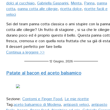
dolci al cucchiaio
,
Gabriella Gasparini
,
Menta
,
Panna
,
panna
cotta
,
panna cotta alle ciliegie
,
ricetta dolce
,
ricette facili e
veloci
Sei del team panna cotta classica o ami stupire con la pann
cotta alle ciliegie? Un frutto di stagione , si sa che le ciliegie
durano poco ed è proprio questo il bello. Questa panna cott
fresca, cremosa e con quella nota fruttata che sa già di est
Il dessert perfetto per fare bella
Continua a leggere >>
12 Giugno, 2026
Patate al bacon ed aceto balsamico
Sezione:
Contorni e Finger Food
,
Le mie ricette
Tag:
aceto balsamico di Modena
,
antipasti veloci
,
antipasto