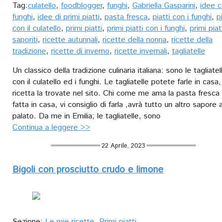
Tag:
culatello
,
foodblogger
,
funghi
,
Gabriella Gasparini
,
idee c
funghi
,
idee di primi piatti
,
pasta fresca
,
piatti con i funghi
,
p
con il culatello
,
primi piatti
,
primi piatti con i funghi
,
primi piat
saporiti
,
ricette autunnali
,
ricette della nonna
,
ricette della
tradizione
,
ricette di inverno
,
ricette invernali
,
tagliatelle
Un classico della tradizione culinaria italiana: sono le tagliatel
con il culatello ed i funghi. Le tagliatelle potete farle in casa,
ricetta la trovate nel sito. Chi come me ama la pasta fresca
fatta in casa, vi consiglio di farla ,avrà tutto un altro sapore a
palato. Da me in Emilia; le tagliatelle, sono
Continua a leggere >>
22 Aprile, 2023
Bigoli con prosciutto crudo e limone
Sezione:
Le mie ricette
,
Primi piatti