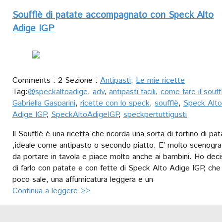
Soufflè di patate accompagnato con Speck Alto
Adige IGP
Comments : 2 Sezione :
Antipasti
,
Le mie ricette
Tag:
@speckaltoadige
,
adv
,
antipasti facili
,
come fare il souff
Gabriella Gasparini
,
ricette con lo speck
,
soufflè
,
Speck Alto
Adige IGP
,
SpeckAltoAdigeIGP
,
speckpertuttigusti
Il Soufflé è una ricetta che ricorda una sorta di tortino di pa
,ideale come antipasto o secondo piatto. E’ molto scenogra
da portare in tavola e piace molto anche ai bambini. Ho dec
di farlo con patate e con fette di Speck Alto Adige IGP, che
poco sale, una affumicatura leggera e un
Continua a leggere >>