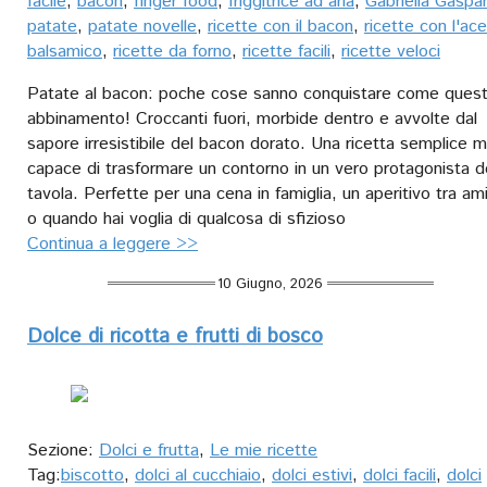
facile
,
bacon
,
finger food
,
friggitrice ad aria
,
Gabriella Gaspar
patate
,
patate novelle
,
ricette con il bacon
,
ricette con l'ac
balsamico
,
ricette da forno
,
ricette facili
,
ricette veloci
Patate al bacon: poche cose sanno conquistare come ques
abbinamento! Croccanti fuori, morbide dentro e avvolte dal
sapore irresistibile del bacon dorato. Una ricetta semplice 
capace di trasformare un contorno in un vero protagonista de
tavola. Perfette per una cena in famiglia, un aperitivo tra ami
o quando hai voglia di qualcosa di sfizioso
Continua a leggere >>
10 Giugno, 2026
Dolce di ricotta e frutti di bosco
Sezione:
Dolci e frutta
,
Le mie ricette
Tag:
biscotto
,
dolci al cucchiaio
,
dolci estivi
,
dolci facili
,
dolci