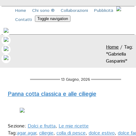
Home
Chi sono ®️
Collaborazioni
Pubblicità
Toggle navigation
Contatti
Home
/
Tag:
"Gabriella
Gasparini"
13 Giugno, 2026
Panna cotta classica e alle ciliegie
Sezione:
Dolci e frutta
,
Le mie ricette
Tag:
agar agar
,
ciliegie
,
colla di pesce
,
dolce estivo
,
dolce fac