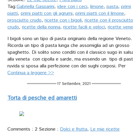
Tag:
Gabriella Gasparini
,
idee con i ceci
,
limone
,
pasta
,
primi
piatti
,
primi piatti con gli agrumi
,
primi piatti con il limone
,
prosciutto crudo
,
ricette con i bigoli
,
ricette con il prosciutto
crudo
,
ricette della nonna
,
ricette facili e veloci
,
ricette ven
I bigoli sono un tipo di pasta originario della regione Veneto.
Ricorda un tipo di pasta lunga che assomiglia ad un grosso
spaghetto. Di solito sono conditi con il classico sugo in sals
alla veneta con cipolla e sarde, ma essendo un tipo di pas
ruvida si sposa alla perfezione con dei sughi corposi. Per
Continua a leggere >>
17 Settembre, 2021
Torta di pesche ed amaretti
Comments : 2 Sezione :
Dolci e frutta
,
Le mie ricette