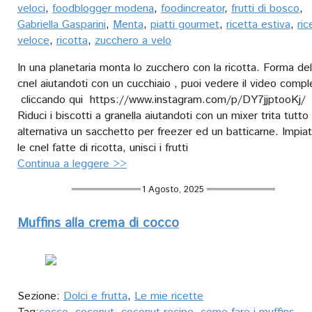
veloci
,
foodblogger modena
,
foodincreator
,
frutti di bosco
,
Gabriella Gasparini
,
Menta
,
piatti gourmet
,
ricetta estiva
,
ric
veloce
,
ricotta
,
zucchero a velo
In una planetaria monta lo zucchero con la ricotta. Forma del
cnel aiutandoti con un cucchiaio , puoi vedere il video comp
cliccando qui https://www.instagram.com/p/DY7jjptooKj/
Riduci i biscotti a granella aiutandoti con un mixer trita tutto 
alternativa un sacchetto per freezer ed un batticarne. Impia
le cnel fatte di ricotta, unisci i frutti
Continua a leggere >>
1 Agosto, 2025
Muffins alla crema di cocco
Sezione:
Dolci e frutta
,
Le mie ricette