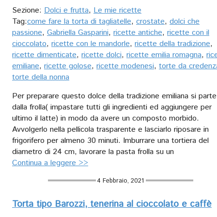
Sezione:
Dolci e frutta
,
Le mie ricette
Tag:
come fare la torta di tagliatelle
,
crostate
,
dolci che
passione
,
Gabriella Gasparini
,
ricette antiche
,
ricette con il
cioccolato
,
ricette con le mandorle
,
ricette della tradizione
,
ricette dimenticate
,
ricette dolci
,
ricette emilia romagna
,
ric
emiliane
,
ricette golose
,
ricette modenesi
,
torte da credenz
torte della nonna
Per preparare questo dolce della tradizione emiliana si parte
dalla frolla( impastare tutti gli ingredienti ed aggiungere per
ultimo il latte) in modo da avere un composto morbido.
Avvolgerlo nella pellicola trasparente e lasciarlo riposare in
frigorifero per almeno 30 minuti. Imburrare una tortiera del
diametro di 24 cm, lavorare la pasta frolla su un
Continua a leggere >>
4 Febbraio, 2021
Torta tipo Barozzi, tenerina al cioccolato e caffè