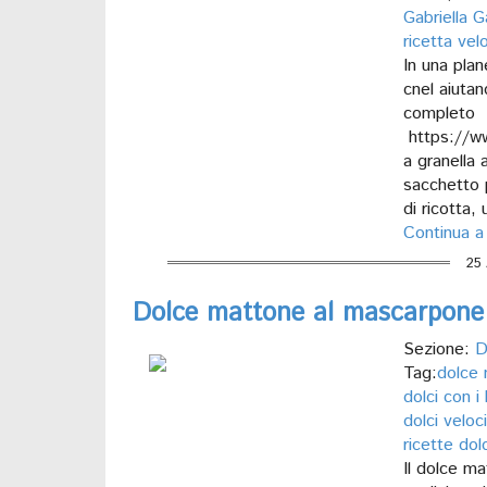
Gabriella G
ricetta vel
In una plan
cnel aiutan
completo 
https://ww
a granella 
sacchetto p
di ricotta, u
Continua a
25 
Dolce mattone al mascarpone
Sezione:
D
Tag:
dolce
dolci con i 
dolci veloci
ricette dolc
Il dolce ma