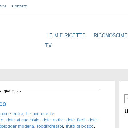
cità
Contatti
LE MIE RICETTE
RICONOSCIME
TV
Giugno, 2026
sco
U
olci e frutta
,
Le mie ricette
to
,
dolci al cucchiaio
,
dolci estivi
,
dolci facili
,
dolci
dblogger modena
,
foodincreator
,
frutti di bosco
,