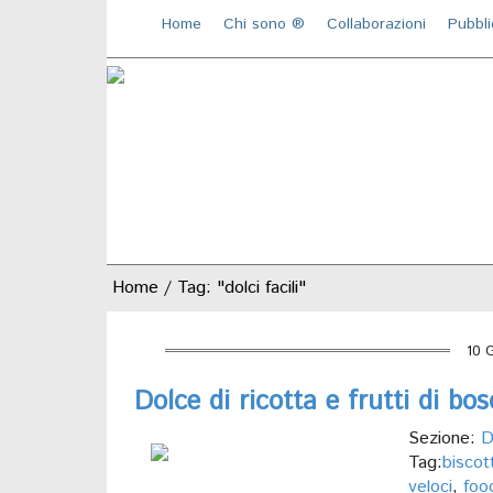
Home
Chi sono ®️
Collaborazioni
Pubbli
Home
/
Tag: "dolci facili"
10 
Dolce di ricotta e frutti di bo
Sezione:
D
Tag:
biscot
veloci
,
foo