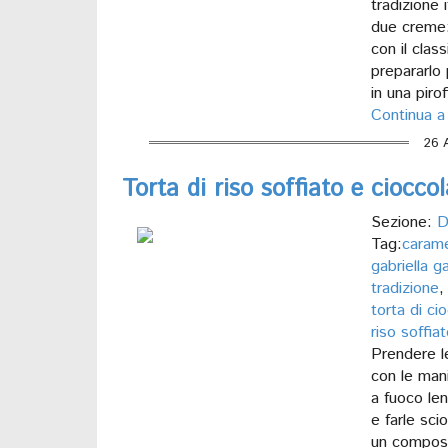
tradizione 
due creme: 
con il clas
prepararlo 
in una pirof
Continua a
26 
Torta di riso soffiato e ciocco
Sezione:
D
Tag:
carame
gabriella g
tradizione
torta di ci
riso soffia
Prendere l
con le mani
a fuoco len
e farle sci
un compost