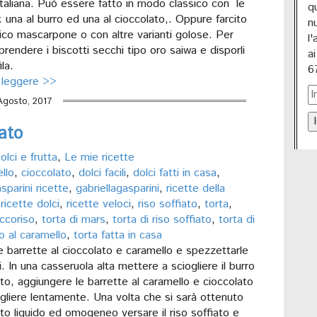
italiana. Può essere fatto in modo classico con le
q
una al burro ed una al cioccolato,. Oppure farcito
n
sico mascarpone o con altre varianti golose. Per
l
prendere i biscotti secchi tipo oro saiwa e disporli
a
ila.
6
 leggere >>
Agosto, 2017
I
lato
olci e frutta
,
Le mie ricette
llo
,
cioccolato
,
dolci facili
,
dolci fatti in casa
,
asparini ricette
,
gabriellagasparini
,
ricette della
,
ricette dolci
,
ricette veloci
,
riso soffiato
,
torta
,
occoriso
,
torta di mars
,
torta di riso soffiato
,
torta di
to al caramello
,
torta fatta in casa
e barrette al cioccolato e caramello e spezzettarle
. In una casseruola alta mettere a sciogliere il burro
to, aggiungere le barrette al caramello e cioccolato
ogliere lentamente. Una volta che si sarà ottenuto
o liquido ed omogeneo versare il riso soffiato e