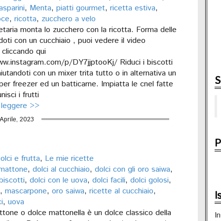
asparini
,
Menta
,
piatti gourmet
,
ricetta estiva
,
oce
,
ricotta
,
zucchero a velo
etaria monta lo zucchero con la ricotta. Forma delle
doti con un cucchiaio , puoi vedere il video
cliccando qui
w.instagram.com/p/DY7jjptooKj/ Riduci i biscotti
aiutandoti con un mixer trita tutto o in alternativa un
S
er freezer ed un batticarne. Impiatta le cnel fatte
nisci i frutti
 leggere >>
Aprile, 2023
P
olci e frutta
,
Le mie ricette
 mattone
,
dolci al cucchiaio
,
dolci con gli oro saiwa
,
biscotti
,
dolci con le uova
,
dolci facili
,
dolci golosi
,
,
mascarpone
,
oro saiwa
,
ricette al cucchiaio
,
I
i
,
uova
ttone o dolce mattonella è un dolce classico della
In