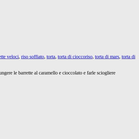
ette veloci
,
riso soffiato
,
torta
,
torta di cioccoriso
,
torta di mars
,
torta di
ngere le barrette al caramello e cioccolato e farle sciogliere