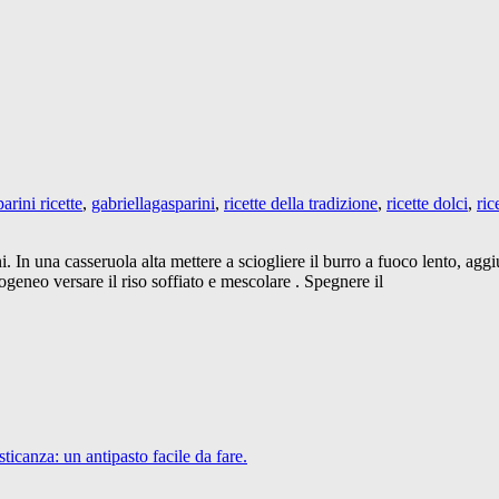
arini ricette
,
gabriellagasparini
,
ricette della tradizione
,
ricette dolci
,
ric
. In una casseruola alta mettere a sciogliere il burro a fuoco lento, aggiu
eneo versare il riso soffiato e mescolare . Spegnere il
icanza: un antipasto facile da fare.