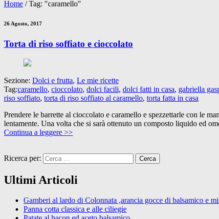
Home
/
Tag: "caramello"
26 Agosto, 2017
Torta di riso soffiato e cioccolato
Sezione:
Dolci e frutta
,
Le mie ricette
Tag:
caramello
,
cioccolato
,
dolci facili
,
dolci fatti in casa
,
gabriella gasp
riso soffiato
,
torta di riso soffiato al caramello
,
torta fatta in casa
Prendere le barrette al cioccolato e caramello e spezzettarle con le mani
lentamente. Una volta che si sarà ottenuto un composto liquido ed omog
Continua a leggere >>
Ricerca per:
Ultimi Articoli
Gamberi al lardo di Colonnata ,arancia gocce di balsamico e mist
Panna cotta classica e alle ciliegie
Patate al bacon ed aceto balsamico