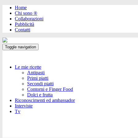
Home
Chi sono ®️
Collaborazioni
Pubblicità
Contatti
Toggle navigation
Le mie ricette
Antipasti
Primi piatti
Secondi piatti
Contorni e Finger Food
Dolci e frutta
Riconoscimenti ed ambassador
Interviste
Tv