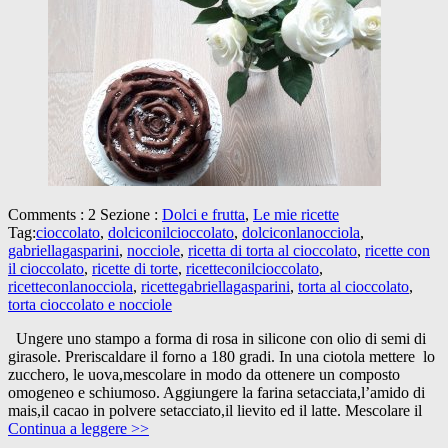
Comments : 2 Sezione :
Dolci e frutta
,
Le mie ricette
Tag:
cioccolato
,
dolciconilcioccolato
,
dolciconlanocciola
,
gabriellagasparini
,
nocciole
,
ricetta di torta al cioccolato
,
ricette con
il cioccolato
,
ricette di torte
,
ricetteconilcioccolato
,
ricetteconlanocciola
,
ricettegabriellagasparini
,
torta al cioccolato
,
torta cioccolato e nocciole
Ungere uno stampo a forma di rosa in silicone con olio di semi di
girasole. Preriscaldare il forno a 180 gradi. In una ciotola mettere lo
zucchero, le uova,mescolare in modo da ottenere un composto
omogeneo e schiumoso. Aggiungere la farina setacciata,l’amido di
mais,il cacao in polvere setacciato,il lievito ed il latte. Mescolare il
Continua a leggere >>