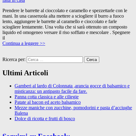
fatta in casa
Prendere le barrette al cioccolato e caramello e spezzettarle con le
mani. In una casseruola alta mettere a sciogliere il burro a fuoco
lento, aggiungere le barrette al caramello e cioccolato e farle
sciogliere lentamente. Una volta che si sarà ottenuto un composto
liquido ed omogeneo versare il riso soffiato e mescolare . Spegnere
il
Continua a leggere >>
Ricerca per:
Ultimi Articoli
Gamberi al lardo di Colonnata ,arancia gocce di balsamico e
misticanza: un antipasto facile da fare.
Panna cotta classica e alle ciliegie
Patate al bacon ed aceto balsamico
Mezze maniche con zucchine, pomodorini e pasta d’acciughe
Balena
Dolce di ricotta e frutti di bosco