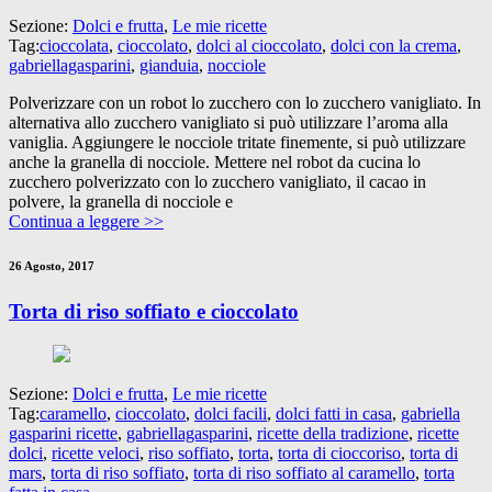
Sezione:
Dolci e frutta
,
Le mie ricette
Tag:
cioccolata
,
cioccolato
,
dolci al cioccolato
,
dolci con la crema
,
gabriellagasparini
,
gianduia
,
nocciole
Polverizzare con un robot lo zucchero con lo zucchero vanigliato. In
alternativa allo zucchero vanigliato si può utilizzare l’aroma alla
vaniglia. Aggiungere le nocciole tritate finemente, si può utilizzare
anche la granella di nocciole. Mettere nel robot da cucina lo
zucchero polverizzato con lo zucchero vanigliato, il cacao in
polvere, la granella di nocciole e
Continua a leggere >>
26 Agosto, 2017
Torta di riso soffiato e cioccolato
Sezione:
Dolci e frutta
,
Le mie ricette
Tag:
caramello
,
cioccolato
,
dolci facili
,
dolci fatti in casa
,
gabriella
gasparini ricette
,
gabriellagasparini
,
ricette della tradizione
,
ricette
dolci
,
ricette veloci
,
riso soffiato
,
torta
,
torta di cioccoriso
,
torta di
mars
,
torta di riso soffiato
,
torta di riso soffiato al caramello
,
torta