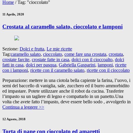
Home
/
Tag: "cioccolato"
11 Aprile, 2020
Crostata al caramello salato, cioccolato e lamponi
Sezione:
Dolci e frutta
,
Le mie ricette
Tag:
caramello salato
,
cioccolato
,
come fare una crostata
,
crostata
,
crostate farcite
,
crostate fatte in casa
,
dolci con il cioccoalto
,
dolci
fatti in casa
,
dolci per pasqua
,
Gabriella Gasparini
,
lamponi
,
ricette
con i lamponi
,
ricette con il caramello salato
,
ricette con il cioccolato
Preparazione: mettere in una ciotola bella capiente la farina, l’uovo, i
semi del baccello di vaniglia, sale, zucchero ed il burro ammorbidito
ed impastare. Potete utilizzare anche il robot da cucina. Trasferire
l’impasto su un tagliere di legno e compattarlo in un panetto.Una
volta che avete fatto l’impasto, deve essere bello sodo , avvolgerlo in
Continua a leggere >>
12 Agosto, 2018
Torta di pane con cioccolato ed amaretti