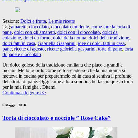
Sezione:
Dolci e frutta
,
Le mie ricette
Tag:
amaretti
,
cioccolato
,
cioccolato fondente
,
come fare la torta di
pane
,
dolci con gli amaretti
,
dolci con il cioccolato
,
dolci da
colazione
,
dolci da forno
,
dolci della nonna
,
dolci della tradizione
,
dolci fatti in casa
,
Gabriella Gasparini
,
idee di dolci fatti in casa
,
pane
,
ricette di agosto
,
ricette gabriella gasparini
,
torta di pane
,
torta
di pane e cioccolato
Un dolce goloso della tradizione emiliana che piace a grandi e
piccini. Me lo ricordo come se fosse adesso che la mia nonna si
metteva in cucina per prepararmelo ed in casa si sentiva il profumo
della torta di pane. Oggi come allora sono io che faccio questa torta
per la mia famiglia . Ditemi
Continua a leggere >>
6 Maggio, 2018
Torta di cioccolato e nocciole ” Rose Cake”