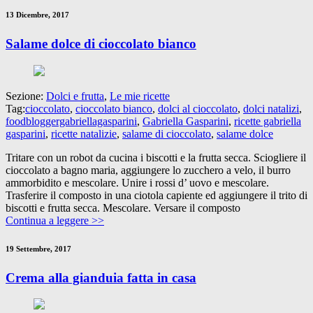
13 Dicembre, 2017
Salame dolce di cioccolato bianco
Sezione:
Dolci e frutta
,
Le mie ricette
Tag:
cioccolato
,
cioccolato bianco
,
dolci al cioccolato
,
dolci natalizi
,
foodbloggergabriellagasparini
,
Gabriella Gasparini
,
ricette gabriella
gasparini
,
ricette natalizie
,
salame di cioccolato
,
salame dolce
Tritare con un robot da cucina i biscotti e la frutta secca. Sciogliere il
cioccolato a bagno maria, aggiungere lo zucchero a velo, il burro
ammorbidito e mescolare. Unire i rossi d’ uovo e mescolare.
Trasferire il composto in una ciotola capiente ed aggiungere il trito di
biscotti e frutta secca. Mescolare. Versare il composto
Continua a leggere >>
19 Settembre, 2017
Crema alla gianduia fatta in casa