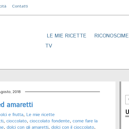
cità
Contatti
LE MIE RICETTE
RICONOSCIME
TV
Agosto, 2018
ed amaretti
U
olci e frutta
,
Le mie ricette
ti
,
cioccolato
,
cioccolato fondente
,
come fare la
ne
,
dolci con gli amaretti
,
dolci con il cioccolato
,