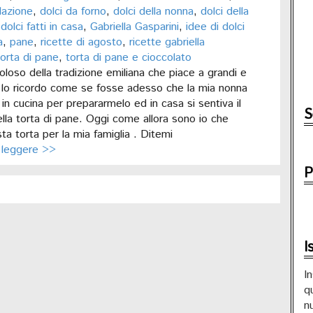
lazione
,
dolci da forno
,
dolci della nonna
,
dolci della
,
dolci fatti in casa
,
Gabriella Gasparini
,
idee di dolci
a
,
pane
,
ricette di agosto
,
ricette gabriella
torta di pane
,
torta di pane e cioccolato
loso della tradizione emiliana che piace a grandi e
e lo ricordo come se fosse adesso che la mia nonna
in cucina per prepararmelo ed in casa si sentiva il
S
lla torta di pane. Oggi come allora sono io che
ta torta per la mia famiglia . Ditemi
 leggere >>
P
I
In
q
n