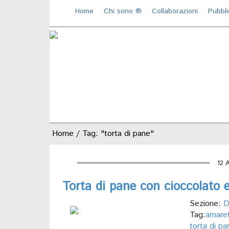
Home
Chi sono ®️
Collaborazioni
Pubbli
Home
/
Tag: "torta di pane"
12 
Torta di pane con cioccolato 
Sezione:
D
Tag:
amaret
torta di pa