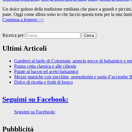
Un dolce goloso della tradizione emiliana che piace a grandi e piccini
pane. Oggi come allora sono io che faccio questa torta per la mia fami
Continua a leggere >>
Ricerca per:
Ultimi Articoli
Gamberi al lardo di Colonnata ,arancia gocce di balsamico e mist
Panna cotta classica e alle ciliegie
Patate al bacon ed aceto balsamico
Mezze maniche con zucchine, pomodorini e pasta d’acciughe 
Dolce di ricotta e frutti di bosco
Seguimi su Facebook:
Seguimi su Facebook:
Pubblicità