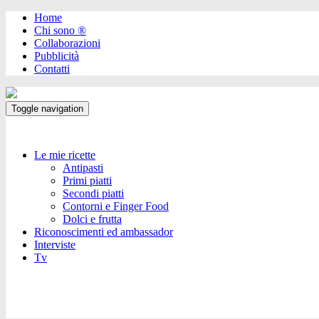
Home
Chi sono ®️
Collaborazioni
Pubblicità
Contatti
Toggle navigation
Le mie ricette
Antipasti
Primi piatti
Secondi piatti
Contorni e Finger Food
Dolci e frutta
Riconoscimenti ed ambassador
Interviste
Tv