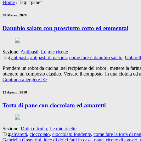
Home
/
Tag: "pane"
30 Marzo, 2020
Danubio salato con prosciutto cotto ed emmental
Sezione:
Antipasti
,
Le mie ricette
Tag:
antipasti
,
antipasti di pasqua
,
come fare il danubio salato
,
Gabriel
Prendere un robot da cucina ,nel recipiente del robot , mettere la farina,
ottenere un composto elastico. Versare il composto in una ciotola ed a
Continua a leggere >>
12 Agosto, 2018
Torta di pane con cioccolato ed amaretti
Sezione:
Dolci e frutta
,
Le mie ricette
Tag:
amaretti
,
cioccolato
,
cioccolato fondente
,
come fare la torta di pa
Gabriella Gasparini
,
idee di dolci fatti in casa
,
pane
,
ricette di agosto
,