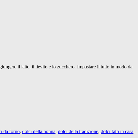
iungere il latte, il lievito e lo zucchero. Impastare il tutto in modo da
ci da forno
,
dolci della nonna
,
dolci della tradizione
,
dolci fatti in casa
,