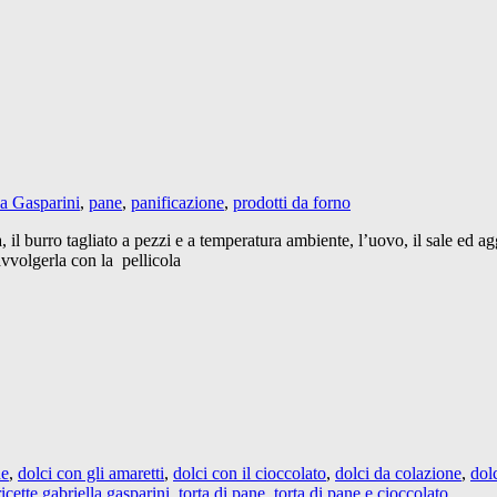
la Gasparini
,
pane
,
panificazione
,
prodotti da forno
 il burro tagliato a pezzi e a temperatura ambiente, l’uovo, il sale ed agg
vvolgerla con la pellicola
ne
,
dolci con gli amaretti
,
dolci con il cioccolato
,
dolci da colazione
,
dol
ricette gabriella gasparini
,
torta di pane
,
torta di pane e cioccolato