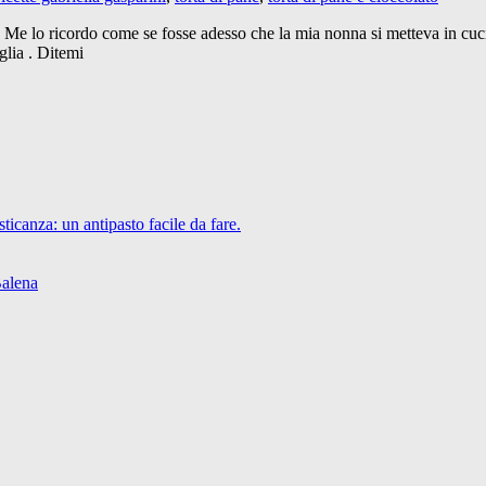
. Me lo ricordo come se fosse adesso che la mia nonna si metteva in cucin
glia . Ditemi
icanza: un antipasto facile da fare.
Balena