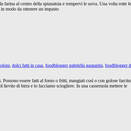
la farina al centro della spianatoia e rompervi le uova. Una volta rotte 
i in modo da ottenere un impasto
oloni
,
dolci fatti in casa
,
foodblogger gabriella gasparini
,
foodblogger it
Possono essere fatti al forno o fritti, mangiati così o con golose farcitur
l lievito di birra e lo facciamo sciogliere. In una casseruola mettere le