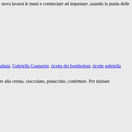
le uova lavarsi le mani e cominciare ad impastare ,usando la punta delle
aliani
,
Gabriella Gasparini
,
ricetta dei bomboloni
,
ricette gabriella
e alla crema, cioccolato, pistacchio, confetture. Per iniziare