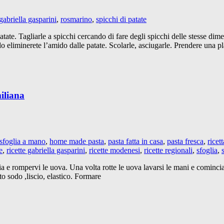
 gabriella gasparini
,
rosmarino
,
spicchi di patate
patate. Tagliarle a spicchi cercando di fare degli spicchi delle stesse d
 eliminerete l’amido dalle patate. Scolarle, asciugarle. Prendere una p
miliana
 sfoglia a mano
,
home made pasta
,
pasta fatta in casa
,
pasta fresca
,
ricet
e
,
ricette gabriella gasparini
,
ricette modenesi
,
ricette regionali
,
sfoglia
,
toia e rompervi le uova. Una volta rotte le uova lavarsi le mani e cominci
o sodo ,liscio, elastico. Formare