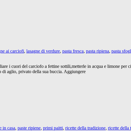
ne ai carciofi
,
lasagne di verdure
,
pasta fresca
,
pasta ripiena
,
pasta sfogl
liare i cuori del carciofo a fettine sottili,metterle in acqua e limone pe
o di aglio, privato della sua buccia. Aggiungere
e in casa
,
paste ripiene
,
primi paitti
,
ricette della tradizione
,
ricette dell