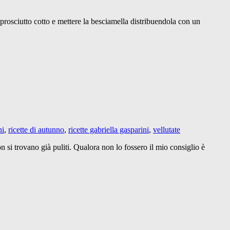
, prosciutto cotto e mettere la besciamella distribuendola con un
hi
,
ricette di autunno
,
ricette gabriella gasparini
,
vellutate
si trovano già puliti. Qualora non lo fossero il mio consiglio è