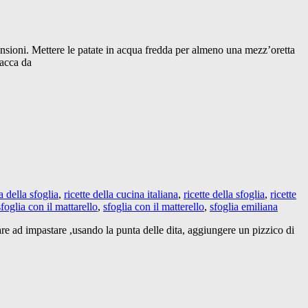
imensioni. Mettere le patate in acqua fredda per almeno una mezz’oretta
lacca da
ta della sfoglia
,
ricette della cucina italiana
,
ricette della sfoglia
,
ricette
sfoglia con il mattarello
,
sfoglia con il matterello
,
sfoglia emiliana
are ad impastare ,usando la punta delle dita, aggiungere un pizzico di