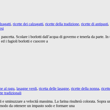
lzagatti
,
ricette dei calzagatti
,
ricette della tradizione
,
ricette di antipasti
,
esi
a pancetta. Scolare i borlotti dall’acqua di governo e tenerla da parte. In 
 ed i fagioli borlotti e cuocere a
ne al ragu
,
lasagne verdi
,
ricetta delle lasagne
,
ricette della nonna
,
ricett
tte tradizionali
i e sminuzzare a velocità massima. La farina risulterà colorata. Sopra u
 modo da ottenere un impasto sodo e formare una