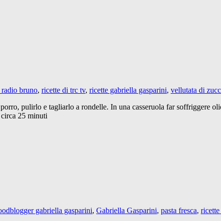
i radio bruno
,
ricette di trc tv
,
ricette gabriella gasparini
,
vellutata di zuc
orro, pulirlo e tagliarlo a rondelle. In una casseruola far soffriggere oli
 circa 25 minuti
oodblogger gabriella gasparini
,
Gabriella Gasparini
,
pasta fresca
,
ricette