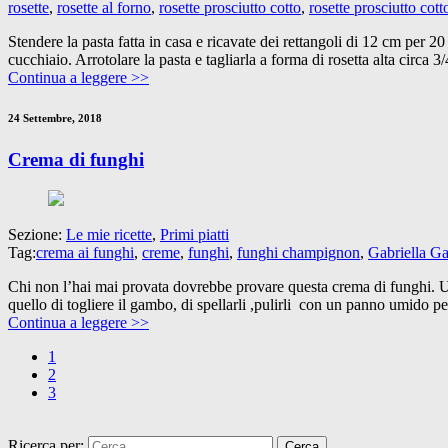
rosette
,
rosette al forno
,
rosette prosciutto cotto
,
rosette prosciutto cot
Stendere la pasta fatta in casa e ricavate dei rettangoli di 12 cm per 20
cucchiaio. Arrotolare la pasta e tagliarla a forma di rosetta alta circa 
Continua a leggere >>
24 Settembre, 2018
Crema di funghi
Sezione:
Le mie ricette
,
Primi piatti
Tag:
crema ai funghi
,
creme
,
funghi
,
funghi champignon
,
Gabriella Ga
Chi non l’hai mai provata dovrebbe provare questa crema di funghi. Una
quello di togliere il gambo, di spellarli ,pulirli con un panno umido pe
Continua a leggere >>
1
2
3
Ricerca per: