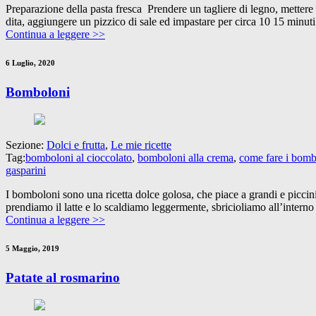
Preparazione della pasta fresca Prendere un tagliere di legno, mettere 
dita, aggiungere un pizzico di sale ed impastare per circa 10 15 minut
Continua a leggere >>
6 Luglio, 2020
Bomboloni
Sezione:
Dolci e frutta
,
Le mie ricette
Tag:
bomboloni al cioccolato
,
bomboloni alla crema
,
come fare i bomb
gasparini
I bomboloni sono una ricetta dolce golosa, che piace a grandi e piccini. 
prendiamo il latte e lo scaldiamo leggermente, sbricioliamo all’interno i
Continua a leggere >>
5 Maggio, 2019
Patate al rosmarino