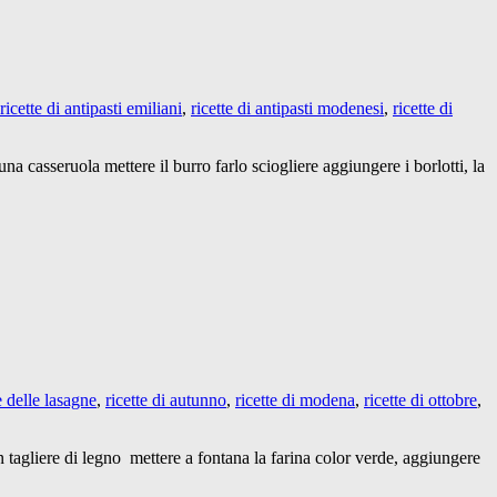
ricette di antipasti emiliani
,
ricette di antipasti modenesi
,
ricette di
una casseruola mettere il burro farlo sciogliere aggiungere i borlotti, la
e delle lasagne
,
ricette di autunno
,
ricette di modena
,
ricette di ottobre
,
n tagliere di legno mettere a fontana la farina color verde, aggiungere