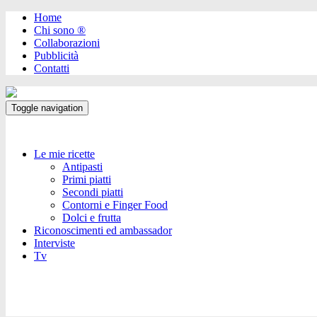
Home
Chi sono ®️
Collaborazioni
Pubblicità
Contatti
Toggle navigation
Le mie ricette
Antipasti
Primi piatti
Secondi piatti
Contorni e Finger Food
Dolci e frutta
Riconoscimenti ed ambassador
Interviste
Tv