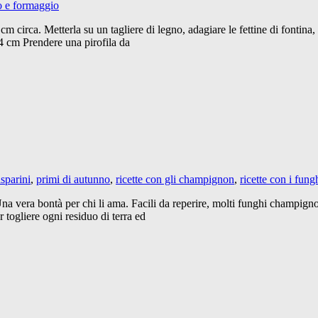
to e formaggio
 cm circa. Metterla su un tagliere di legno, adagiare le fettine di fontina
3/4 cm Prendere una pirofila da
sparini
,
primi di autunno
,
ricette con gli champignon
,
ricette con i fung
 vera bontà per chi li ama. Facili da reperire, molti funghi champignon 
r togliere ogni residuo di terra ed