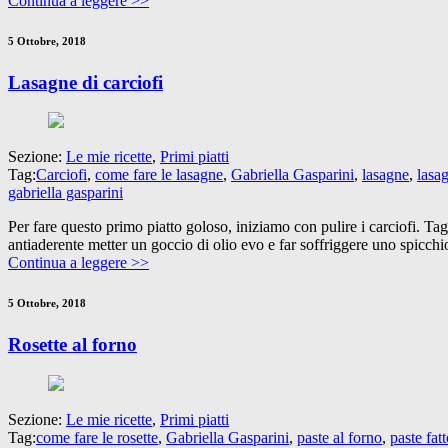
Continua a leggere >>
5 Ottobre, 2018
Lasagne di carciofi
Sezione:
Le mie ricette
,
Primi piatti
Tag:
Carciofi
,
come fare le lasagne
,
Gabriella Gasparini
,
lasagne
,
lasag
gabriella gasparini
Per fare questo primo piatto goloso, iniziamo con pulire i carciofi. Tag
antiaderente metter un goccio di olio evo e far soffriggere uno spicchi
Continua a leggere >>
5 Ottobre, 2018
Rosette al forno
Sezione:
Le mie ricette
,
Primi piatti
Tag:
come fare le rosette
,
Gabriella Gasparini
,
paste al forno
,
paste fatt