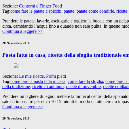
Sezione:
Contorni e Finger Food
Tag:
come fare le patate a spicchi
,
patate
,
patate come condirle
,
ricette
Prendere le patate, lavarle, asciugarle e togliere la buccia con un pela
circa, cambiando l’acqua fino a quando non sarà pulita. In questo modo
Continua a leggere >>
20 Novembre, 2018
Pasta fatta in casa, ricetta della sfoglia tradizionale e
Sezione:
Le mie ricette
,
Primi piatti
Tag:
come fare la pasta fatta in casa
,
come fare la sfoglia
,
come fare la
della tradizione
,
ricette di autunno
,
ricette di novembre
,
ricette emilian
Prendere un tagliere di legno, mettere la farina al centro della spiana
sale ed impastare per circa 10 15 minuti in modo da ottenere un impast
Continua a leggere >>
20 Novembre, 2018