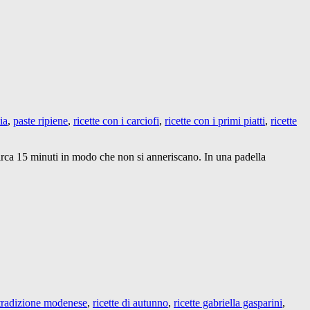
ia
,
paste ripiene
,
ricette con i carciofi
,
ricette con i primi piatti
,
ricette
r circa 15 minuti in modo che non si anneriscano. In una padella
a tradizione modenese
,
ricette di autunno
,
ricette gabriella gasparini
,