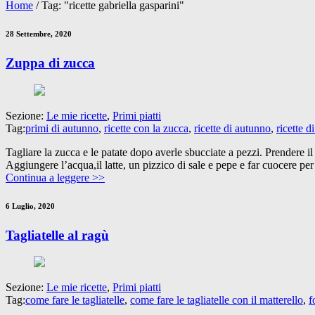
Home
/
Tag: "ricette gabriella gasparini"
28 Settembre, 2020
Zuppa di zucca
Sezione:
Le mie ricette
,
Primi piatti
Tag:
primi di autunno
,
ricette con la zucca
,
ricette di autunno
,
ricette d
Tagliare la zucca e le patate dopo averle sbucciate a pezzi. Prendere il p
Aggiungere l’acqua,il latte, un pizzico di sale e pepe e far cuocere per
Continua a leggere >>
6 Luglio, 2020
Tagliatelle al ragù
Sezione:
Le mie ricette
,
Primi piatti
Tag:
come fare le tagliatelle
,
come fare le tagliatelle con il matterello
,
f