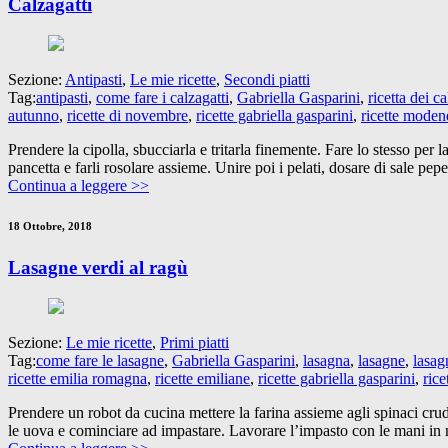
Calzagatti
Sezione:
Antipasti
,
Le mie ricette
,
Secondi piatti
Tag:
antipasti
,
come fare i calzagatti
,
Gabriella Gasparini
,
ricetta dei ca
autunno
,
ricette di novembre
,
ricette gabriella gasparini
,
ricette moden
Prendere la cipolla, sbucciarla e tritarla finemente. Fare lo stesso per l
pancetta e farli rosolare assieme. Unire poi i pelati, dosare di sale pepe
Continua a leggere >>
18 Ottobre, 2018
Lasagne verdi al ragù
Sezione:
Le mie ricette
,
Primi piatti
Tag:
come fare le lasagne
,
Gabriella Gasparini
,
lasagna
,
lasagne
,
lasag
ricette emilia romagna
,
ricette emiliane
,
ricette gabriella gasparini
,
rice
Prendere un robot da cucina mettere la farina assieme agli spinaci crud
le uova e cominciare ad impastare. Lavorare l’impasto con le mani in