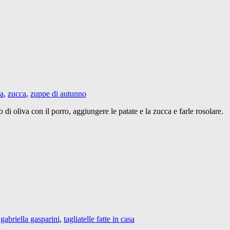
ca
,
zucca
,
zuppe di autunno
o di oliva con il porro, aggiungere le patate e la zucca e farle rosolare.
 gabriella gasparini
,
tagliatelle fatte in casa