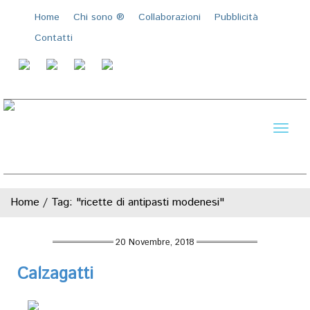
Home
Chi sono ®️
Collaborazioni
Pubblicità
Contatti
Toggl
naviga
Home
/
Tag: "ricette di antipasti modenesi"
20 Novembre, 2018
Calzagatti