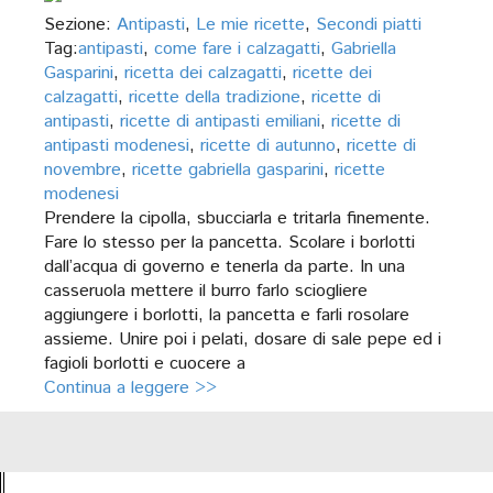
Sezione:
Antipasti
,
Le mie ricette
,
Secondi piatti
Tag:
antipasti
,
come fare i calzagatti
,
Gabriella
Gasparini
,
ricetta dei calzagatti
,
ricette dei
calzagatti
,
ricette della tradizione
,
ricette di
antipasti
,
ricette di antipasti emiliani
,
ricette di
antipasti modenesi
,
ricette di autunno
,
ricette di
novembre
,
ricette gabriella gasparini
,
ricette
modenesi
Prendere la cipolla, sbucciarla e tritarla finemente.
Fare lo stesso per la pancetta. Scolare i borlotti
dall’acqua di governo e tenerla da parte. In una
casseruola mettere il burro farlo sciogliere
aggiungere i borlotti, la pancetta e farli rosolare
assieme. Unire poi i pelati, dosare di sale pepe ed i
fagioli borlotti e cuocere a
Continua a leggere >>