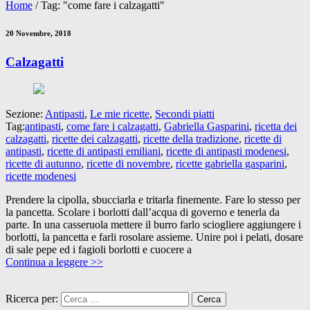
Home
/
Tag: "come fare i calzagatti"
20 Novembre, 2018
Calzagatti
Sezione:
Antipasti
,
Le mie ricette
,
Secondi piatti
Tag:
antipasti
,
come fare i calzagatti
,
Gabriella Gasparini
,
ricetta dei
calzagatti
,
ricette dei calzagatti
,
ricette della tradizione
,
ricette di
antipasti
,
ricette di antipasti emiliani
,
ricette di antipasti modenesi
,
ricette di autunno
,
ricette di novembre
,
ricette gabriella gasparini
,
ricette modenesi
Prendere la cipolla, sbucciarla e tritarla finemente. Fare lo stesso per
la pancetta. Scolare i borlotti dall’acqua di governo e tenerla da
parte. In una casseruola mettere il burro farlo sciogliere aggiungere i
borlotti, la pancetta e farli rosolare assieme. Unire poi i pelati, dosare
di sale pepe ed i fagioli borlotti e cuocere a
Continua a leggere >>
Ricerca per: