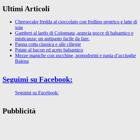
Ultimi Articoli
Cheesecake fredda al cioccolato con frollino proteico e latte di
soia
Gamberi al lardo di Colonnata ,arancia gocce di balsamico e
misticanza: un antipasto facile da fare.
Panna cotta classica e alle ciliegie
Patate al bacon ed aceto balsamico
Mezze maniche con zucchine, pomodorini e pasta d’acciughe
Balena
Seguimi su Facebook:
Seguimi su Facebook:
Pubblicità