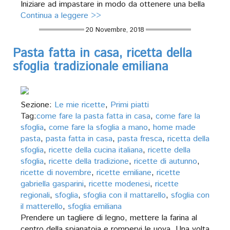
Iniziare ad impastare in modo da ottenere una bella
Continua a leggere >>
20 Novembre, 2018
Pasta fatta in casa, ricetta della
sfoglia tradizionale emiliana
Sezione:
Le mie ricette
,
Primi piatti
Tag:
come fare la pasta fatta in casa
,
come fare la
sfoglia
,
come fare la sfoglia a mano
,
home made
pasta
,
pasta fatta in casa
,
pasta fresca
,
ricetta della
sfoglia
,
ricette della cucina italiana
,
ricette della
sfoglia
,
ricette della tradizione
,
ricette di autunno
,
ricette di novembre
,
ricette emiliane
,
ricette
gabriella gasparini
,
ricette modenesi
,
ricette
regionali
,
sfoglia
,
sfoglia con il mattarello
,
sfoglia con
il matterello
,
sfoglia emiliana
Prendere un tagliere di legno, mettere la farina al
centro della spianatoia e rompervi le uova. Una volta