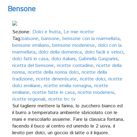
Bensone
Sezione:
Dolci e frutta
,
Le mie ricette
Tag:
balsone
,
bansone
,
bensone con la marmellata
,
bensone emiliano
,
bensone modenese
,
dolci con la
marmellata
,
dolci della domenica
,
dolci facili e veloci
,
dolci fatti in casa
,
dolci italiani
,
Gabriella Gasparini
,
ricetta del bensone
,
ricette contadine
,
ricette della
nonna
,
ricette della nonna dolci
,
ricette della
tradizione
,
ricette dimenticate
,
ricette dolci
,
ricette
dolci emiliane
,
ricette emilia romagna
,
ricette
emiliane
,
ricette fatte in casa
,
ricette modenesi
,
ricette regionali
,
ricette trc tv
Sul tagliere mettere la farina, lo zucchero bianco ed
il burro a temperatura ambiente sbriciolato con le
mani e mescolarlo assieme. Fare la classica fontana,
facendo il buco al centro ed unendo le 2 uova, il
lievito per dolci, un goccio di latte o il liquore.