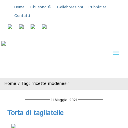
Home
Chi sono ®️
Collaborazioni
Pubblicità
Contatti
Toggl
naviga
Home
/
Tag: "ricette modenesi"
11 Maggio, 2021
Torta di tagliatelle