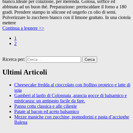
bianco.Ideale per colazione, per merenda. Golosa, soffice ed
abbinata ad un buon thè. Preparazione: preriscaldare il forno a 180
gradi. Prendere stampo in silicone ed ungerlo cn olio di semi.
Polverizzare lo zucchero bianco con il limone grattato. In una ciotola
mettere
Continua a leggere >>
1
2
Ricerca per:
Ultimi Articoli
Cheesecake fredda al cioccolato con frollino proteico e latte di
soia
Gamberi al lardo di Colonnata ,arancia gocce di balsamico e
misticanza: un antipasto facile da fare.
Panna cotta classica e alle ciliegie
Patate al bacon ed aceto balsamico
Mezze maniche con zucchine, pomodorini e pasta d’acciughe
Balena