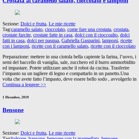
Crostata al caramello salato, cioccolato e lamponi
Sezione:
Dolci e frutta
,
Le mie ricette
Tag:
caramello salato
,
cioccolato
,
come fare una crostata
,
crostata
,
crostate farcite
,
crostate fatte in casa
,
dolci con il cioccoalto
,
dolci
fatti in casa
,
dolci per pasqua
,
Gabriella Gasparini
,
lamponi
,
ricette
con i lamponi
,
ricette con il caramello salato
,
ricette con il cioccolato
Preparazione: mettere in una ciotola bella capiente la farina, l’uovo, i
semi del baccello di vaniglia, sale, zucchero ed il burro ammorbidito
ed impastare. Potete utilizzare anche il robot da cucina. Trasferire
l’impasto su un tagliere di legno e compattarlo in un panetto.Una
volta che avete fatto l’impasto, deve essere bello sodo , avvolgerlo in
Continua a leggere >>
1 Dicembre, 2019
Bensone
Sezione:
Dolci e frutta
,
Le mie ricette
Tag:
balsone
,
bansone
,
bensone con la marmellata
,
bensone