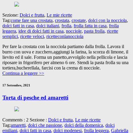
Sezione:
Dolci e frutta
,
Le mie ricette
Tag:
come fare una crostata
,
crostata
,
crostate
,
dolci con la nocciola
,
dolci fatti in casa
,
dolci italiani
,
frolla
,
frolla fatta in casa
,
frolla
leggera
,
idee di dolci fatti in casa
,
nocciole
,
pasta frolla
,
ricette
semplici
,
ricette veloci
,
ricetteconlanocciola
Per fare la crostata con la nocciola partiamo dalla frolla. Lavora il
burro con uova e zucchero,aggiungi la farina, la scorza di limone, il
lievito ed il sale. Forma un panetto,avvolgilo nella pellicola e lascia
riposare in frigorifero per almeno 6 ore. Stendi la pasta frolla su una
tortiera,bucherellala, farcisi con la crema di nocciole.
Continua a leggere >>
17 Settembre, 2021
Torta di pesche ed amaretti
Comments : 2 Sezione :
Dolci e frutta
,
Le mie ricette
Tag:
amaretti
,
dolci che passione
,
dolci della domenica
,
dolci
emiliani
,
dolci fatti in casa
,
dolci modenesi
,
frolla leggera
,
Gabriella