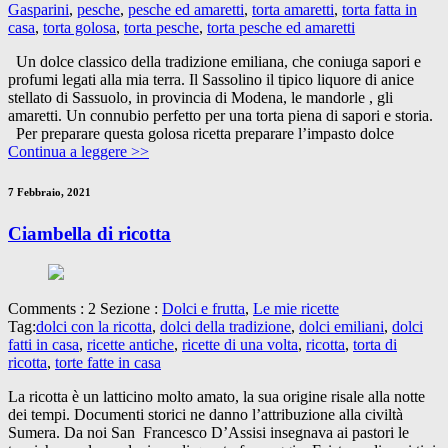
Gasparini
,
pesche
,
pesche ed amaretti
,
torta amaretti
,
torta fatta in
casa
,
torta golosa
,
torta pesche
,
torta pesche ed amaretti
Un dolce classico della tradizione emiliana, che coniuga sapori e
profumi legati alla mia terra. Il Sassolino il tipico liquore di anice
stellato di Sassuolo, in provincia di Modena, le mandorle , gli
amaretti. Un connubio perfetto per una torta piena di sapori e storia.
Per preparare questa golosa ricetta preparare l’impasto dolce
Continua a leggere >>
7 Febbraio, 2021
Ciambella di ricotta
Comments : 2 Sezione :
Dolci e frutta
,
Le mie ricette
Tag:
dolci con la ricotta
,
dolci della tradizione
,
dolci emiliani
,
dolci
fatti in casa
,
ricette antiche
,
ricette di una volta
,
ricotta
,
torta di
ricotta
,
torte fatte in casa
La ricotta è un latticino molto amato, la sua origine risale alla notte
dei tempi. Documenti storici ne danno l’attribuzione alla civiltà
Sumera. Da noi San Francesco D’Assisi insegnava ai pastori le