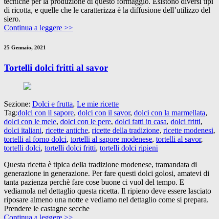
tecniche per la produzione di questo formaggio. Esistono diversi tipi
di ricotta, e quelle che le caratterizza è la diffusione dell’utilizzo del
siero.
Continua a leggere >>
25 Gennaio, 2021
Tortelli dolci fritti al savor
Sezione:
Dolci e frutta
,
Le mie ricette
Tag:
dolci con il sapore
,
dolci con il savor
,
dolci con la marmellata
,
dolci con le mele
,
dolci con le pere
,
dolci fatti in casa
,
dolci fritti
,
dolci italiani
,
ricette antiche
,
ricette della tradizione
,
ricette modenesi
,
tortelli al forno dolci
,
tortelli al sapore modenese
,
tortelli al savor
,
tortelli dolci
,
tortelli dolci fritti
,
tortelli dolci ripieni
Questa ricetta è tipica della tradizione modenese, tramandata di
generazione in generazione. Per fare questi dolci golosi, amatevi di
tanta pazienza perchè fare cose buone ci vuol del tempo. E
vediamola nel dettaglio questa ricetta. Il ripieno deve essere lasciato
riposare almeno una notte e vediamo nel dettaglio come si prepara.
Prendere le castagne secche
Continua a leggere >>