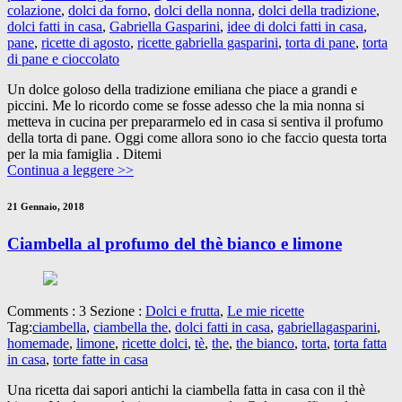
colazione
,
dolci da forno
,
dolci della nonna
,
dolci della tradizione
,
dolci fatti in casa
,
Gabriella Gasparini
,
idee di dolci fatti in casa
,
pane
,
ricette di agosto
,
ricette gabriella gasparini
,
torta di pane
,
torta
di pane e cioccolato
Un dolce goloso della tradizione emiliana che piace a grandi e
piccini. Me lo ricordo come se fosse adesso che la mia nonna si
metteva in cucina per prepararmelo ed in casa si sentiva il profumo
della torta di pane. Oggi come allora sono io che faccio questa torta
per la mia famiglia . Ditemi
Continua a leggere >>
21 Gennaio, 2018
Ciambella al profumo del thè bianco e limone
Comments : 3 Sezione :
Dolci e frutta
,
Le mie ricette
Tag:
ciambella
,
ciambella the
,
dolci fatti in casa
,
gabriellagasparini
,
homemade
,
limone
,
ricette dolci
,
tè
,
the
,
the bianco
,
torta
,
torta fatta
in casa
,
torte fatte in casa
Una ricetta dai sapori antichi la ciambella fatta in casa con il thè