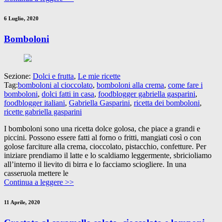
6 Luglio, 2020
Bomboloni
Sezione:
Dolci e frutta
,
Le mie ricette
Tag:
bomboloni al cioccolato
,
bomboloni alla crema
,
come fare i
bomboloni
,
dolci fatti in casa
,
foodblogger gabriella gasparini
,
foodblogger italiani
,
Gabriella Gasparini
,
ricetta dei bomboloni
,
ricette gabriella gasparini
I bomboloni sono una ricetta dolce golosa, che piace a grandi e
piccini. Possono essere fatti al forno o fritti, mangiati così o con
golose farciture alla crema, cioccolato, pistacchio, confetture. Per
iniziare prendiamo il latte e lo scaldiamo leggermente, sbricioliamo
all’interno il lievito di birra e lo facciamo sciogliere. In una
casseruola mettere le
Continua a leggere >>
11 Aprile, 2020