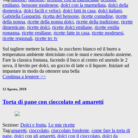
emiliano
,
bensone modenese
,
dolci con la marmellata
,
dolci della
domenica
,
dolci facili e veloci
,
dolci fatti in casa
,
dolci italiani
,
Gabriella Gasparini
,
ricetta del bensone
,
ricette contadine
,
ricette
della nonna
,
ricette della nonna dolci
,
ricette della tradizione
,
ricette
dimenticate
,
ricette dolci
,
ricette dolci emiliane
,
ricette emilia
romagna
,
ricette emiliane
,
ricette fatte in casa
,
ricette modenesi
,
ricette regionali
,
ricette trc tv
Sul tagliere mettere la farina, lo zucchero bianco ed il burro a
temperatura ambiente sbriciolato con le mani e mescolarlo assieme.
Fare la classica fontana, facendo il buco al centro ed unendo le 2
uova, il lievito per dolci, un goccio di latte o il liquore. Iniziare ad
impastare in modo da ottenere una bella
Continua a leggere >>
12 Agosto, 2018
Torta di pane con cioccolato ed amaretti
Sezione:
Dolci e frutta
,
Le mie ricette
Tag:
amaretti
,
cioccolato
,
cioccolato fondente
,
come fare la torta di
pane
,
dolci con gli amaretti
,
dolci con il cioccolato
,
dolci da