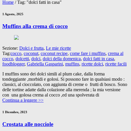
Home
/
Tag: "dolci fatti in casa"
1 Agosto, 2025
Muffins alla crema di cocco
Sezione:
Dolci e frutta
,
Le mie ricette
Tag:
cocco
,
coconut
,
coconut recipe
,
come fare i muffins
,
crema al
cocco
,
dolcetti
,
dolci
,
dolci della domenica
,
dolci fatti in casa
,
foodblogger
,
Gabriella Gasparini
,
muffins
,
ricette dolci
,
ricette facili
I muffins sono dei dolci simili al plum cake, dalla forma
tondeggiante ,morbidi e golosi. Si possono fare in qualsiasi modo :
classici, al cioccolato, con aggiunta di creme o frutti di bosco. Sono
delle tortine adatte dalla colazione alla merenda ; la mia versione
con una golosa crema al cocco ,ed una spolverata di
Continua a leggere >>
1 Dicembre, 2023
Crostata alle nocciole