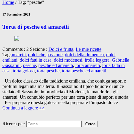
Home
/
Tag: "pesche"
17 Settembre, 2021
Torta di pesche ed amaretti
Comments : 2 Sezione :
Dolci e frutta
,
Le mie ricette
Tag:
amaretti
,
dolci che passione
,
dolci della domenica
,
dolci
emiliani
,
dolci fatti in casa
,
dolci modenesi
,
frolla leggera
,
Gabriella
Gasparini
,
pesche
,
pesche ed amaretti
,
torta amaretti
,
torta fatta in
casa
,
torta golosa
,
torta pesche
,
torta pesche ed amaretti
Un dolce classico della tradizione emiliana, che coniuga sapori e
profumi legati alla mia terra. Il Sassolino il tipico liquore di anice
stellato di Sassuolo, in provincia di Modena, le mandorle , gli
amaretti. Un connubio perfetto per una torta piena di sapori e storia.
Per preparare questa golosa ricetta preparare l’impasto dolce
Continua a leggere >>
Ricerca per: