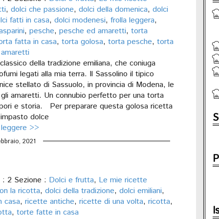
ti
,
dolci che passione
,
dolci della domenica
,
dolci
lci fatti in casa
,
dolci modenesi
,
frolla leggera
,
asparini
,
pesche
,
pesche ed amaretti
,
torta
orta fatta in casa
,
torta golosa
,
torta pesche
,
torta
amaretti
lassico della tradizione emiliana, che coniuga
fumi legati alla mia terra. Il Sassolino il tipico
anice stellato di Sassuolo, in provincia di Modena, le
gli amaretti. Un connubio perfetto per una torta
apori e storia. Per preparare questa golosa ricetta
S
l’impasto dolce
 leggere >>
ebbraio, 2021
P
: 2 Sezione :
Dolci e frutta
,
Le mie ricette
on la ricotta
,
dolci della tradizione
,
dolci emiliani
,
in casa
,
ricette antiche
,
ricette di una volta
,
ricotta
,
I
otta
,
torte fatte in casa