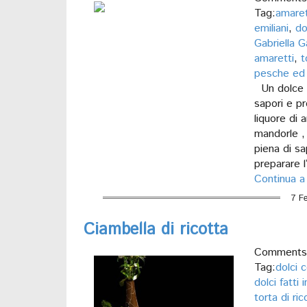
Tag:
amaret
emiliani
,
do
Gabriella G
amaretti
,
t
pesche ed 
Un dolce c
sapori e pro
liquore di 
mandorle , 
piena di s
preparare 
Continua a
7 F
Ciambella di ricotta
Comments 
Tag:
dolci c
dolci fatti 
torta di ric