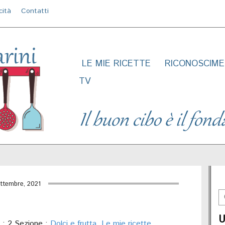
cità
Contatti
LE MIE RICETTE
RICONOSCIME
TV
ttembre, 2021
U
: 2 Sezione :
Dolci e frutta
,
Le mie ricette