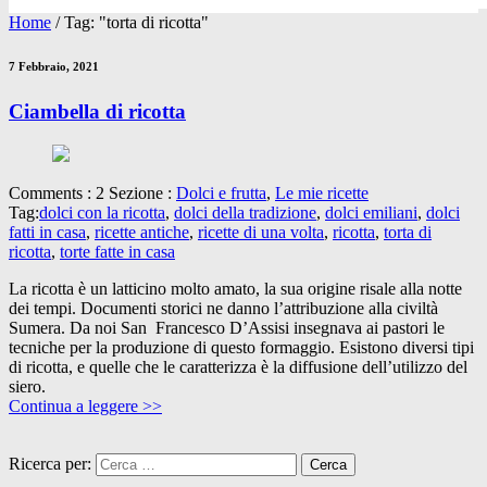
Home
/
Tag: "torta di ricotta"
7 Febbraio, 2021
Ciambella di ricotta
Comments : 2 Sezione :
Dolci e frutta
,
Le mie ricette
Tag:
dolci con la ricotta
,
dolci della tradizione
,
dolci emiliani
,
dolci
fatti in casa
,
ricette antiche
,
ricette di una volta
,
ricotta
,
torta di
ricotta
,
torte fatte in casa
La ricotta è un latticino molto amato, la sua origine risale alla notte
dei tempi. Documenti storici ne danno l’attribuzione alla civiltà
Sumera. Da noi San Francesco D’Assisi insegnava ai pastori le
tecniche per la produzione di questo formaggio. Esistono diversi tipi
di ricotta, e quelle che le caratterizza è la diffusione dell’utilizzo del
siero.
Continua a leggere >>
Ricerca per: