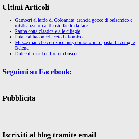
Ultimi Articoli
Gamberi al lardo di Colonnata ,arancia gocce di balsamico e
misticanza: un antipasto facile da fare.
Panna cotta classica e alle ciliegie
Patate al bacon ed aceto balsamico
Mezze maniche con zucchine, pomodorini e pasta d’acciughe
Balena
Dolce di ricotta e frutti di bosco
Seguimi su Facebook:
Pubblicità
Iscriviti al blog tramite email