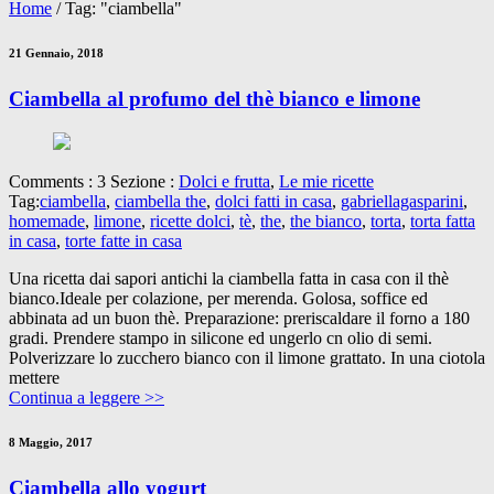
Home
/
Tag: "ciambella"
21 Gennaio, 2018
Ciambella al profumo del thè bianco e limone
Comments : 3 Sezione :
Dolci e frutta
,
Le mie ricette
Tag:
ciambella
,
ciambella the
,
dolci fatti in casa
,
gabriellagasparini
,
homemade
,
limone
,
ricette dolci
,
tè
,
the
,
the bianco
,
torta
,
torta fatta
in casa
,
torte fatte in casa
Una ricetta dai sapori antichi la ciambella fatta in casa con il thè
bianco.Ideale per colazione, per merenda. Golosa, soffice ed
abbinata ad un buon thè. Preparazione: preriscaldare il forno a 180
gradi. Prendere stampo in silicone ed ungerlo cn olio di semi.
Polverizzare lo zucchero bianco con il limone grattato. In una ciotola
mettere
Continua a leggere >>
8 Maggio, 2017
Ciambella allo yogurt