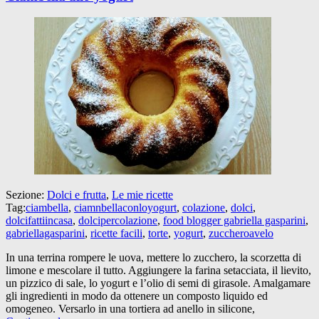
Sezione:
Dolci e frutta
,
Le mie ricette
Tag:
ciambella
,
ciamnbellaconloyogurt
,
colazione
,
dolci
,
dolcifattiincasa
,
dolcipercolazione
,
food blogger gabriella gasparini
,
gabriellagasparini
,
ricette facili
,
torte
,
yogurt
,
zuccheroavelo
In una terrina rompere le uova, mettere lo zucchero, la scorzetta di
limone e mescolare il tutto. Aggiungere la farina setacciata, il lievito,
un pizzico di sale, lo yogurt e l’olio di semi di girasole. Amalgamare
gli ingredienti in modo da ottenere un composto liquido ed
omogeneo. Versarlo in una tortiera ad anello in silicone,