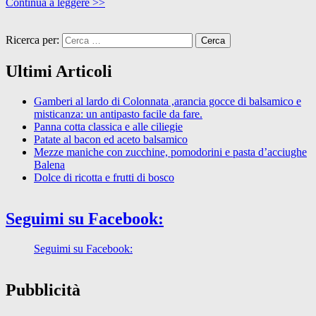
Continua a leggere >>
Ricerca per:
Ultimi Articoli
Gamberi al lardo di Colonnata ,arancia gocce di balsamico e
misticanza: un antipasto facile da fare.
Panna cotta classica e alle ciliegie
Patate al bacon ed aceto balsamico
Mezze maniche con zucchine, pomodorini e pasta d’acciughe
Balena
Dolce di ricotta e frutti di bosco
Seguimi su Facebook:
Seguimi su Facebook:
Pubblicità