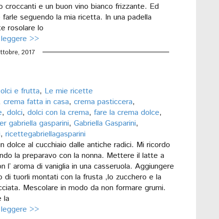
o croccanti e un buon vino bianco frizzante. Ed
farle seguendo la mia ricetta. In una padella
e rosolare lo
 leggere >>
ttobre, 2017
olci e frutta
,
Le mie ricette
,
crema fatta in casa
,
crema pasticcera
,
e
,
dolci
,
dolci con la crema
,
fare la crema dolce
,
r gabriella gasparini
,
Gabriella Gasparini
,
i
,
ricettegabriellagasparini
 dolce al cucchiaio dalle antiche radici. Mi ricordo
do la preparavo con la nonna. Mettere il latte a
n l’ aroma di vaniglia in una casseruola. Aggiungere
 di tuorli montati con la frusta ,lo zucchero e la
acciata. Mescolare in modo da non formare grumi.
 la
 leggere >>