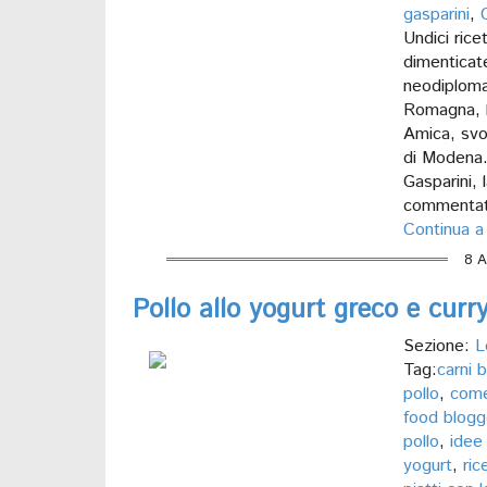
gasparini
,
Undici rice
dimenticat
neodiploma
Romagna, l
Amica, svol
di Modena. 
Gasparini, 
commenta
Continua a
8 A
Pollo allo yogurt greco e curr
Sezione:
L
Tag:
carni 
pollo
,
come 
food blogge
pollo
,
idee 
yogurt
,
ric