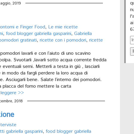
q
aggio, 2019
n
l
a
ontorni e Finger Food
,
Le mie ricette
6
ni
,
food blogger gabriella gasparini
,
Gabriella
pomodori gratinati
,
ricette con i pomodori
,
ricette
I
pomodori lavarli e con l’aiuto di uno scavino
 polpa. Svuotarli ,lavarli sotto acqua corrente fredda
 eventuali semi. Metterli a testa in giù , lasciarli
 in modo da fargli perdere la loro acqua di
. Asciugarli bene. Salate l’interno dei pomodori.
 placca del forno mettere la carta
 leggere >>
cembre, 2018
zione
nterviste
tti gabriella gasparini
,
food blogger gabriella