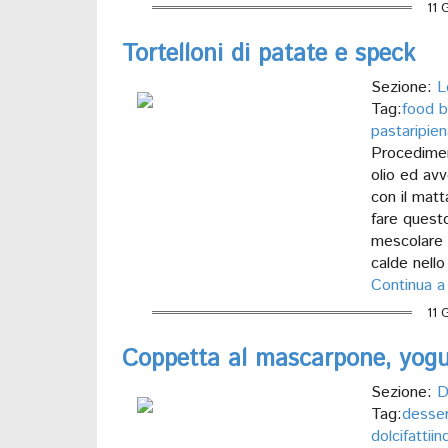
11 
Tortelloni di patate e speck
Sezione:
L
Tag:
food b
pastaripien
Procedimen
olio ed avv
con il matt
fare questo
mescolare 
calde nello
Continua a
11 
Coppetta al mascarpone, yogur
Sezione:
D
Tag:
desse
dolcifattii