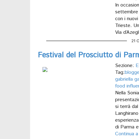
In occasio
settembre 2
con i nuovi
Trieste. U
Via d’Azeg
21 
Festival del Prosciutto di Par
Sezione:
E
Tag:
blogge
gabriella g
food influe
Nella Sonia
presentazi
si terrà d
Langhirano 
esperienza
di Parma e
Continua a