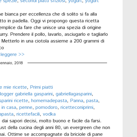
le spezie
,
secondi piatti sfiziosi
,
yogurt
,
yogurt
rne bianca per eccellenza che di solito si fa alla
otto in padella. Oggi vi propongo questa ricetta
emplice da fare che unisce una spezia di origine
curry. Prendere il pollo, lavarlo, asciugarlo e tagliarlo
. Metterlo in una ciotola assieme a 200 grammi di
co
 leggere >>
ennaio, 2018
e mie ricette
,
Primi piatti
logger gabriella gasparini
,
gabriellagasparini
,
sparini ricette
,
homemadepasta
,
Panna
,
pasta
,
 in casa
,
penne
,
pomodoro
,
ricetteconiprimi
,
lapasta
,
ricettefacili
,
vodka
 dai sapori decisi, molto buono e facile da farsi.
st della cucina degli anni 80, un evergreen che non
ai. Ottime se accompagnate da briciole di pane