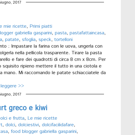
Giugno, 2017
e mie ricette
,
Primi piatti
logger gabriella gasparini
,
pasta
,
pastafattaincasa
,
a
,
patate
,
sfoglia
,
speck
,
tortelloni
to : Impastare la farina con le uova, ungerla con
olgerla nella pellicola trasparente. Tirare la pasta
arello e fare dei quadrotti di circa 8 cm x 8cm. Per
 squisito ripieno mettere il tutto in una ciotola e
a mano. Mi raccomando le patate schiacciatele da
 leggere >>
Giugno, 2017
t greco e kiwi
olci e frutta
,
Le mie ricette
rt
,
dolci
,
dolciestivi
,
dolcifacilidafare
,
ncasa
,
food blogger gabriella gasparini
,