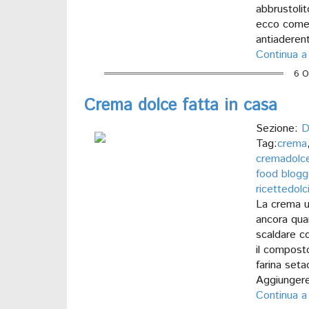
abbrustolit
ecco come 
antiaderent
Continua a
6 O
Crema dolce fatta in casa
Sezione:
D
Tag:
crema
cremadolc
food blogge
ricettedolc
La crema un
ancora quan
scaldare co
il composto
farina set
Aggiungere
Continua a