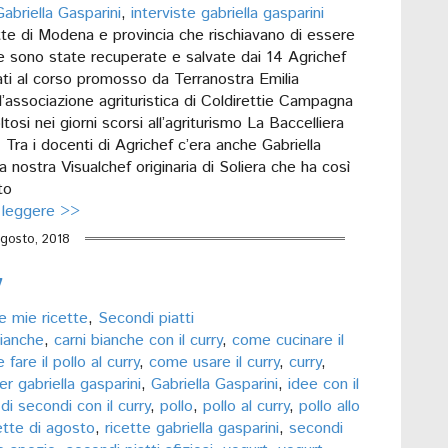
Gabriella Gasparini
,
interviste gabriella gasparini
tte di Modena e provincia che rischiavano di essere
e sono state recuperate e salvate dai 14 Agrichef
ti al corso promosso da Terranostra Emilia
’associazione agrituristica di Coldirettie Campagna
tosi nei giorni scorsi all’agriturismo La Baccelliera
Tra i docenti di Agrichef c’era anche Gabriella
la nostra Visualchef originaria di Soliera che ha così
to
 leggere >>
gosto, 2018
y
e mie ricette
,
Secondi piatti
bianche
,
carni bianche con il curry
,
come cucinare il
fare il pollo al curry
,
come usare il curry
,
curry
,
r gabriella gasparini
,
Gabriella Gasparini
,
idee con il
di secondi con il curry
,
pollo
,
pollo al curry
,
pollo allo
ette di agosto
,
ricette gabriella gasparini
,
secondi