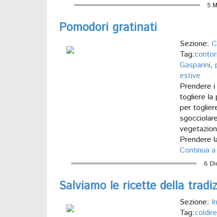
5 M
Pomodori gratinati
Sezione:
C
Tag:
contor
Gasparini
,
estive
Prendere i 
togliere la
per togliere
sgocciolare
vegetazione
Prendere la
Continua a
6 Di
Salviamo le ricette della tradi
Sezione:
I
Tag:
coldire