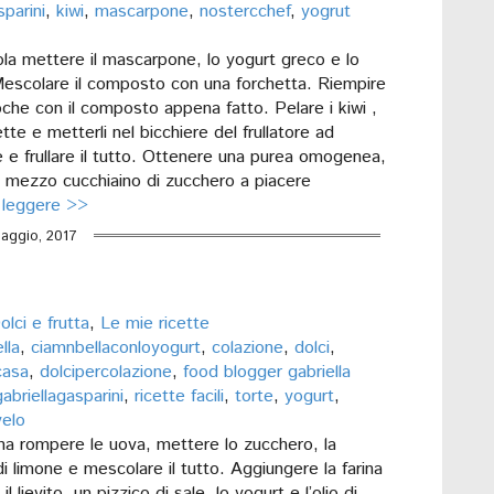
sparini
,
kiwi
,
mascarpone
,
nostercchef
,
yogrut
ola mettere il mascarpone, lo yogurt greco e lo
escolare il composto con una forchetta. Riempire
che con il composto appena fatto. Pelare i kiwi ,
fette e metterli nel bicchiere del frullatore ad
 e frullare il tutto. Ottenere una purea omogenea,
 mezzo cucchiaino di zucchero a piacere
 leggere >>
aggio, 2017
olci e frutta
,
Le mie ricette
lla
,
ciamnbellaconloyogurt
,
colazione
,
dolci
,
ncasa
,
dolcipercolazione
,
food blogger gabriella
gabriellagasparini
,
ricette facili
,
torte
,
yogurt
,
elo
ina rompere le uova, mettere lo zucchero, la
i limone e mescolare il tutto. Aggiungere la farina
il lievito, un pizzico di sale, lo yogurt e l’olio di