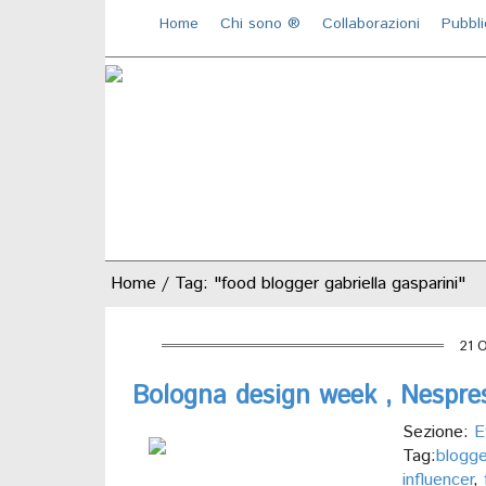
Home
Chi sono ®️
Collaborazioni
Pubbli
Home
/
Tag: "food blogger gabriella gasparini"
21 
Bologna design week , Nespre
Sezione:
E
Tag:
blogg
influencer
,