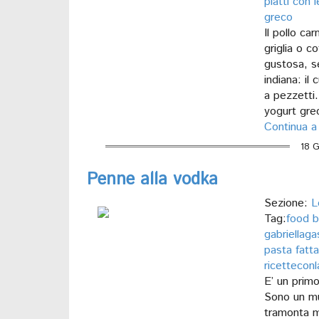
piatti con 
greco
Il pollo ca
griglia o c
gustosa, s
indiana: il 
a pezzetti
yogurt gre
Continua a
18 G
Penne alla vodka
Sezione:
L
Tag:
food b
gabriellaga
pasta fatta
ricettecon
E’ un primo
Sono un mu
tramonta m