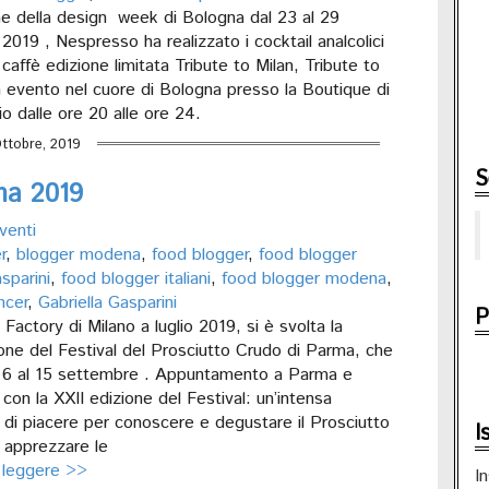
ne della design week di Bologna dal 23 al 29
019 , Nespresso ha realizzato i cocktail analcolici
 caffè edizione limitata Tribute to Milan, Tribute to
n evento nel cuore di Bologna presso la Boutique di
lio dalle ore 20 alle ore 24.
Ottobre, 2019
S
ma 2019
venti
r
,
blogger modena
,
food blogger
,
food blogger
asparini
,
food blogger italiani
,
food blogger modena
,
ncer
,
Gabriella Gasparini
P
 Factory di Milano a luglio 2019, si è svolta la
one del Festival del Prosciutto Crudo di Parma, che
al 6 al 15 settembre . Appuntamento a Parma e
con la XXII edizione del Festival: un’intensa
 di piacere per conoscere e degustare il Prosciutto
I
 apprezzare le
 leggere >>
In