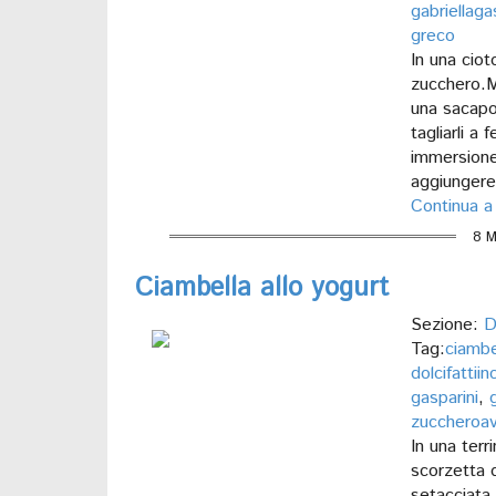
gabriellaga
greco
In una ciot
zucchero.M
una sacapo
tagliarli a 
immersione
aggiungere
Continua a
8 M
Ciambella allo yogurt
Sezione:
D
Tag:
ciambe
dolcifattii
gasparini
,
zuccheroav
In una terr
scorzetta d
setacciata, 