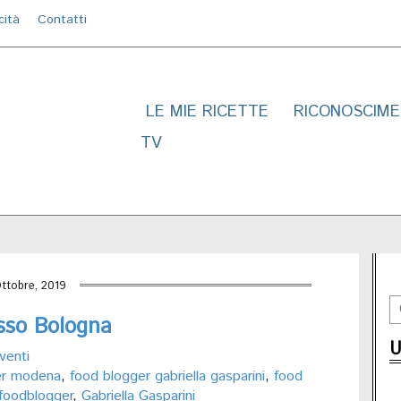
cità
Contatti
LE MIE RICETTE
RICONOSCIME
TV
Ottobre, 2019
sso Bologna
U
venti
er modena
,
food blogger gabriella gasparini
,
food
foodblogger
,
Gabriella Gasparini