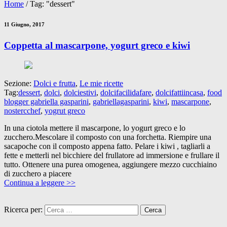
Home
/
Tag: "dessert"
11 Giugno, 2017
Coppetta al mascarpone, yogurt greco e kiwi
Sezione:
Dolci e frutta
,
Le mie ricette
Tag:
dessert
,
dolci
,
dolciestivi
,
dolcifacilidafare
,
dolcifattiincasa
,
food
blogger gabriella gasparini
,
gabriellagasparini
,
kiwi
,
mascarpone
,
nostercchef
,
yogrut greco
In una ciotola mettere il mascarpone, lo yogurt greco e lo
zucchero.Mescolare il composto con una forchetta. Riempire una
sacapoche con il composto appena fatto. Pelare i kiwi , tagliarli a
fette e metterli nel bicchiere del frullatore ad immersione e frullare il
tutto. Ottenere una purea omogenea, aggiungere mezzo cucchiaino
di zucchero a piacere
Continua a leggere >>
Ricerca per: