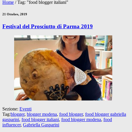
Home
/
Tag: "food blogger italiani"
21 Ottobre, 2019
Festival del Prosciutto di Parma 2019
Sezione:
Eventi
Tag:
blogger
,
blogger modena
,
food blogger
,
food blogger gabriella
gasparini
,
food blogger italiani
,
food blogger modena
,
food
influencer
,
Gabriella Gasparini