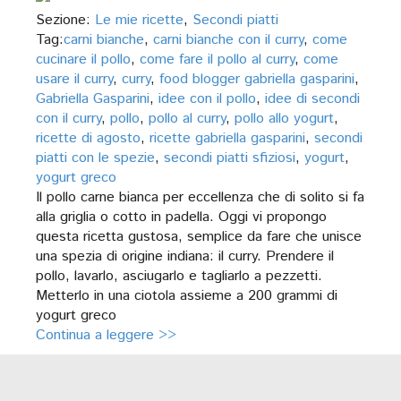
Sezione:
Le mie ricette
,
Secondi piatti
Tag:
carni bianche
,
carni bianche con il curry
,
come
cucinare il pollo
,
come fare il pollo al curry
,
come
usare il curry
,
curry
,
food blogger gabriella gasparini
,
Gabriella Gasparini
,
idee con il pollo
,
idee di secondi
con il curry
,
pollo
,
pollo al curry
,
pollo allo yogurt
,
ricette di agosto
,
ricette gabriella gasparini
,
secondi
piatti con le spezie
,
secondi piatti sfiziosi
,
yogurt
,
yogurt greco
Il pollo carne bianca per eccellenza che di solito si fa
alla griglia o cotto in padella. Oggi vi propongo
questa ricetta gustosa, semplice da fare che unisce
una spezia di origine indiana: il curry. Prendere il
pollo, lavarlo, asciugarlo e tagliarlo a pezzetti.
Metterlo in una ciotola assieme a 200 grammi di
yogurt greco
Continua a leggere >>