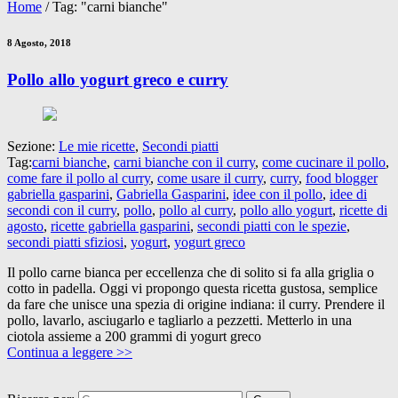
Home
/
Tag: "carni bianche"
8 Agosto, 2018
Pollo allo yogurt greco e curry
Sezione:
Le mie ricette
,
Secondi piatti
Tag:
carni bianche
,
carni bianche con il curry
,
come cucinare il pollo
,
come fare il pollo al curry
,
come usare il curry
,
curry
,
food blogger
gabriella gasparini
,
Gabriella Gasparini
,
idee con il pollo
,
idee di
secondi con il curry
,
pollo
,
pollo al curry
,
pollo allo yogurt
,
ricette di
agosto
,
ricette gabriella gasparini
,
secondi piatti con le spezie
,
secondi piatti sfiziosi
,
yogurt
,
yogurt greco
Il pollo carne bianca per eccellenza che di solito si fa alla griglia o
cotto in padella. Oggi vi propongo questa ricetta gustosa, semplice
da fare che unisce una spezia di origine indiana: il curry. Prendere il
pollo, lavarlo, asciugarlo e tagliarlo a pezzetti. Metterlo in una
ciotola assieme a 200 grammi di yogurt greco
Continua a leggere >>