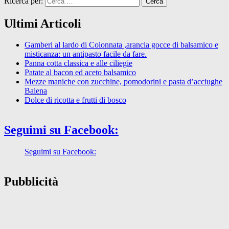
Ricerca per:
Ultimi Articoli
Gamberi al lardo di Colonnata ,arancia gocce di balsamico e
misticanza: un antipasto facile da fare.
Panna cotta classica e alle ciliegie
Patate al bacon ed aceto balsamico
Mezze maniche con zucchine, pomodorini e pasta d’acciughe
Balena
Dolce di ricotta e frutti di bosco
Seguimi su Facebook:
Seguimi su Facebook:
Pubblicità