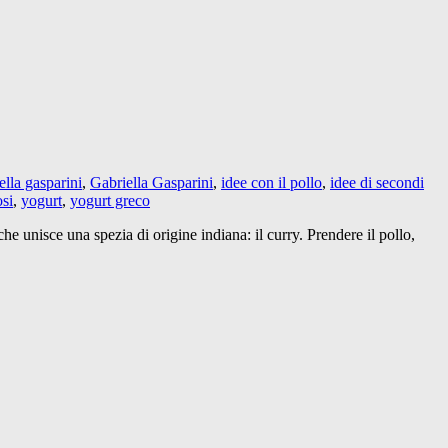
ella gasparini
,
Gabriella Gasparini
,
idee con il pollo
,
idee di secondi
osi
,
yogurt
,
yogurt greco
che unisce una spezia di origine indiana: il curry. Prendere il pollo,