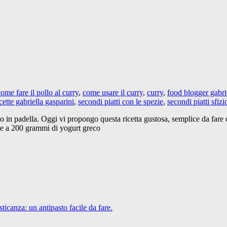
ome fare il pollo al curry
,
come usare il curry
,
curry
,
food blogger gabri
icette gabriella gasparini
,
secondi piatti con le spezie
,
secondi piatti sfizi
otto in padella. Oggi vi propongo questa ricetta gustosa, semplice da fare 
ieme a 200 grammi di yogurt greco
icanza: un antipasto facile da fare.