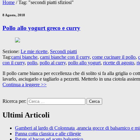
Home
/
Tag: "secondi piatti sfiziosi"
8 Agosto, 2018
Pollo allo yogurt greco e curry
Sezione:
Le mie ricette
,
Secondi piatti
Tag:
carni bianche
,
carni bianche con il curry
,
come cucinare il pollo
,
c
con il curry
,
pollo
,
pollo al curry
,
pollo allo yogurt
,
ricette di agosto
,
r
Il pollo carne bianca per eccellenza che di solito si fa alla griglia o c
lavarlo, asciugarlo e tagliarlo a pezzetti. Metterlo in una ciotola ass
Continua a leggere >>
Ricerca per:
Ultimi Articoli
Gamberi al lardo di Colonnata ,arancia gocce di balsamico e mist
Panna cotta classica e alle ciliegie
Patate al bacon ed aceto balsamico