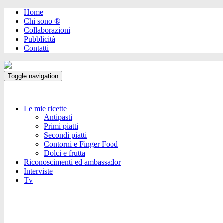
Home
Chi sono ®️
Collaborazioni
Pubblicità
Contatti
Toggle navigation
Le mie ricette
Antipasti
Primi piatti
Secondi piatti
Contorni e Finger Food
Dolci e frutta
Riconoscimenti ed ambassador
Interviste
Tv