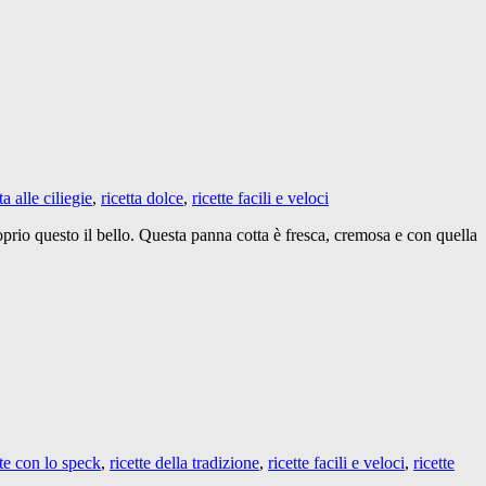
a alle ciliegie
,
ricetta dolce
,
ricette facili e veloci
roprio questo il bello. Questa panna cotta è fresca, cremosa e con quella
tte con lo speck
,
ricette della tradizione
,
ricette facili e veloci
,
ricette