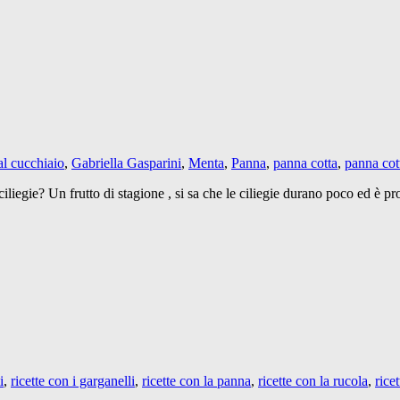
al cucchiaio
,
Gabriella Gasparini
,
Menta
,
Panna
,
panna cotta
,
panna cott
ciliegie? Un frutto di stagione , si sa che le ciliegie durano poco ed è p
i
,
ricette con i garganelli
,
ricette con la panna
,
ricette con la rucola
,
rice