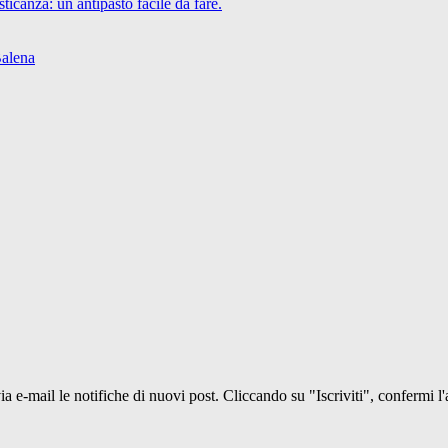
icanza: un antipasto facile da fare.
Balena
 via e-mail le notifiche di nuovi post. Cliccando su "Iscriviti", confermi l