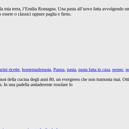
a della mia terra, l’Emilia Romagna. Una pasta all’uovo fatta avvolgendo 
 essere o classici oppure paglia e fieno.
rini ricette
,
homemadepasta
,
Panna
,
pasta
,
pasta fatta in casa
,
penne
,
p
 must della cucina degli anni 80, un evergreen che non tramonta mai. Ott
. In una padella antiaderente rosolare lo