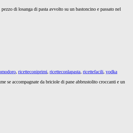
un pezzo di losanga di pasta avvolto su un bastoncino e passato nel
omodoro
,
ricetteconiprimi
,
ricetteconlapasta
,
ricettefacili
,
vodka
ime se accompagnate da briciole di pane abbrustolito croccanti e un