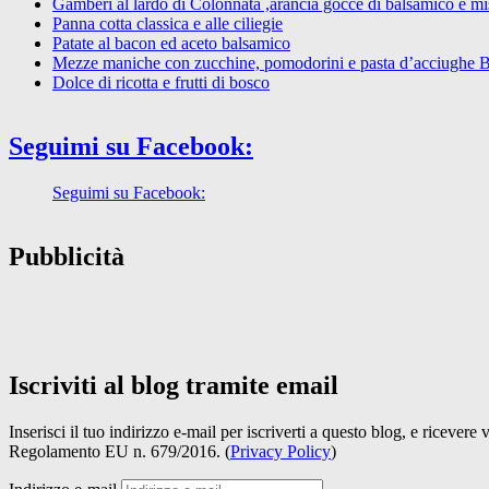
Gamberi al lardo di Colonnata ,arancia gocce di balsamico e mist
Panna cotta classica e alle ciliegie
Patate al bacon ed aceto balsamico
Mezze maniche con zucchine, pomodorini e pasta d’acciughe 
Dolce di ricotta e frutti di bosco
Seguimi su Facebook:
Seguimi su Facebook:
Pubblicità
Iscriviti al blog tramite email
Inserisci il tuo indirizzo e-mail per iscriverti a questo blog, e ricevere
Regolamento EU n. 679/2016. (
Privacy Policy
)