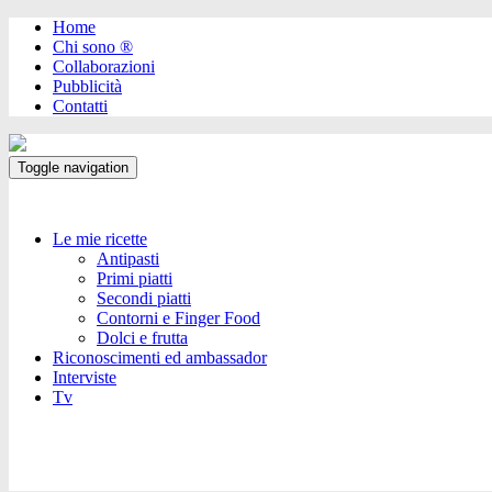
Home
Chi sono ®️
Collaborazioni
Pubblicità
Contatti
Toggle navigation
Le mie ricette
Antipasti
Primi piatti
Secondi piatti
Contorni e Finger Food
Dolci e frutta
Riconoscimenti ed ambassador
Interviste
Tv