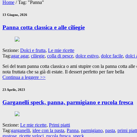
Home
/
Tag: "Panna"
13 Giugno, 2026
Panna cotta classica e alle ciliegie
Sezione:
Dolci e frutta
,
Le mie ricette
Tag:
agar agar
,
ciliegie
,
colla di pesce
,
dolce estivo
,
dolce facile
,
dolci 
Sei del team panna cotta classica o ami stupire con la panna cotta alle 
nota fruttata che sa già di estate. Il dessert perfetto per fare bella
Continua a leggere >>
23 Aprile, 2023
Garganelli speck, panna, parmigiano e rucola fresca
Sezione:
Le mie ricette
,
Primi piatti
Tag:
garganelli
,
idee con la pasta
,
Panna
,
parmigiano
,
pasta
,
primi piatt
gustose
,
ricette veloci
,
rucola fresca
,
speck