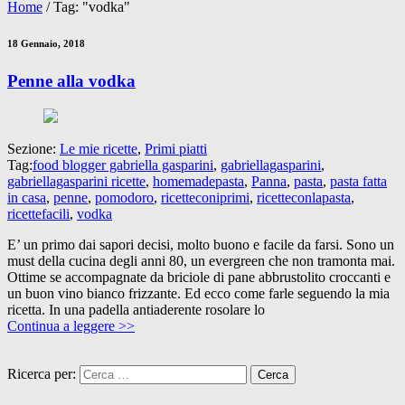
Home
/
Tag: "vodka"
18 Gennaio, 2018
Penne alla vodka
Sezione:
Le mie ricette
,
Primi piatti
Tag:
food blogger gabriella gasparini
,
gabriellagasparini
,
gabriellagasparini ricette
,
homemadepasta
,
Panna
,
pasta
,
pasta fatta
in casa
,
penne
,
pomodoro
,
ricetteconiprimi
,
ricetteconlapasta
,
ricettefacili
,
vodka
E’ un primo dai sapori decisi, molto buono e facile da farsi. Sono un
must della cucina degli anni 80, un evergreen che non tramonta mai.
Ottime se accompagnate da briciole di pane abbrustolito croccanti e
un buon vino bianco frizzante. Ed ecco come farle seguendo la mia
ricetta. In una padella antiaderente rosolare lo
Continua a leggere >>
Ricerca per: