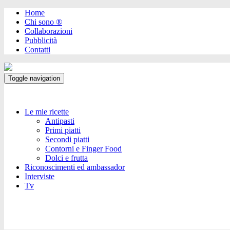
Home
Chi sono ®️
Collaborazioni
Pubblicità
Contatti
Toggle navigation
Le mie ricette
Antipasti
Primi piatti
Secondi piatti
Contorni e Finger Food
Dolci e frutta
Riconoscimenti ed ambassador
Interviste
Tv