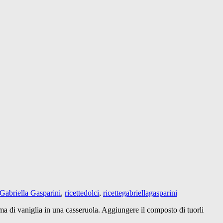
Gabriella Gasparini
,
ricettedolci
,
ricettegabriellagasparini
ma di vaniglia in una casseruola. Aggiungere il composto di tuorli