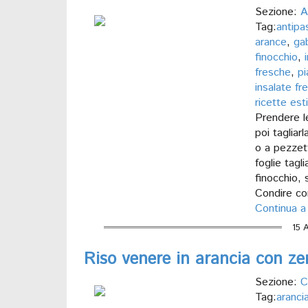
Sezione:
A
Tag:
antipas
arance
,
gab
finocchio
,
fresche
,
pi
insalate fr
ricette est
Prendere le
poi tagliarl
o a pezzett
foglie tagl
finocchio, 
Condire co
Continua a
15 
Riso venere in arancia con ze
Sezione:
C
Tag:
aranci