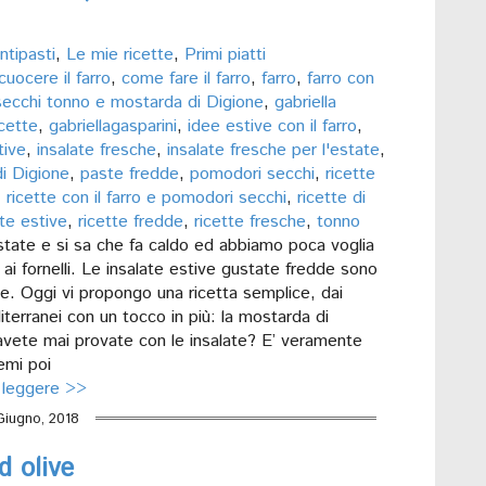
ntipasti
,
Le mie ricette
,
Primi piatti
uocere il farro
,
come fare il farro
,
farro
,
farro con
ecchi tonno e mostarda di Digione
,
gabriella
icette
,
gabriellagasparini
,
idee estive con il farro
,
tive
,
insalate fresche
,
insalate fresche per l'estate
,
i Digione
,
paste fredde
,
pomodori secchi
,
ricette
,
ricette con il farro e pomodori secchi
,
ricette di
tte estive
,
ricette fredde
,
ricette fresche
,
tonno
state e si sa che fa caldo ed abbiamo poca voglia
 ai fornelli. Le insalate estive gustate fredde sono
te. Oggi vi propongo una ricetta semplice, dai
terranei con un tocco in più: la mostarda di
’avete mai provate con le insalate? E’ veramente
emi poi
 leggere >>
Giugno, 2018
d olive