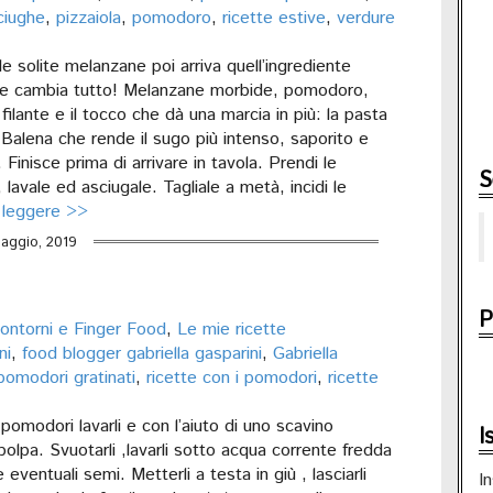
ciughe
,
pizzaiola
,
pomodoro
,
ricette estive
,
verdure
 solite melanzane poi arriva quell’ingrediente
e cambia tutto! Melanzane morbide, pomodoro,
filante e il tocco che dà una marcia in più: la pasta
Balena che rende il sugo più intenso, saporito e
e. Finisce prima di arrivare in tavola. Prendi le
S
lavale ed asciugale. Tagliale a metà, incidi le
 leggere >>
aggio, 2019
P
ontorni e Finger Food
,
Le mie ricette
ni
,
food blogger gabriella gasparini
,
Gabriella
pomodori gratinati
,
ricette con i pomodori
,
ricette
pomodori lavarli e con l’aiuto di uno scavino
I
 polpa. Svuotarli ,lavarli sotto acqua corrente fredda
 eventuali semi. Metterli a testa in giù , lasciarli
In