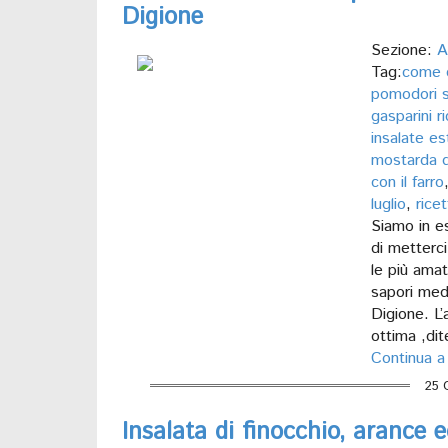
Digione
Sezione:
A
Tag:
come c
pomodori s
gasparini r
insalate es
mostarda d
con il farro
luglio
,
rice
Siamo in e
di metterci
le più ama
sapori medi
Digione. L
ottima ,dit
Continua a
25 
Insalata di finocchio, arance e