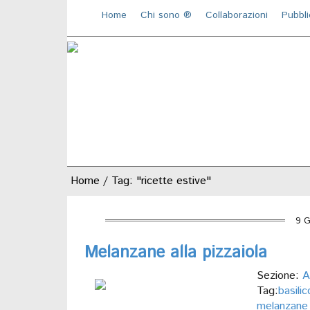
Home
Chi sono ®️
Collaborazioni
Pubbli
Home
/
Tag: "ricette estive"
9 G
Melanzane alla pizzaiola
Sezione:
A
Tag:
basili
melanzane a