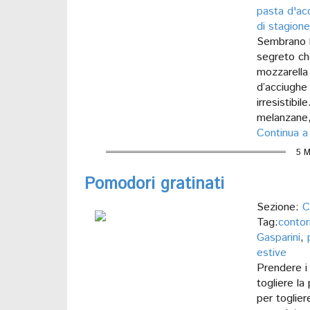
pasta d'ac
di stagione
Sembrano le
segreto ch
mozzarella 
d’acciughe 
irresistibil
melanzane, 
Continua a
5 M
Pomodori gratinati
Sezione:
C
Tag:
contor
Gasparini
,
estive
Prendere i 
togliere la
per togliere