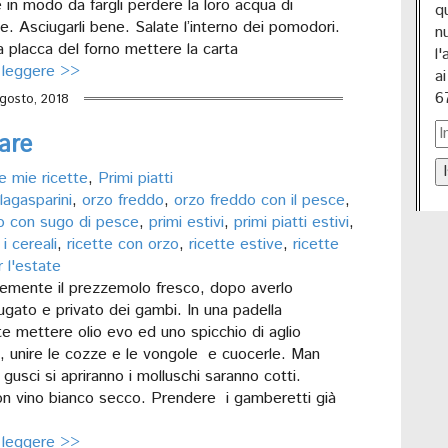
 in modo da fargli perdere la loro acqua di
q
. Asciugarli bene. Salate l’interno dei pomodori.
n
 placca del forno mettere la carta
l
 leggere >>
a
6
gosto, 2018
are
I
e mie ricette
,
Primi piatti
lagasparini
,
orzo freddo
,
orzo freddo con il pesce
,
o con sugo di pesce
,
primi estivi
,
primi piatti estivi
,
i cereali
,
ricette con orzo
,
ricette estive
,
ricette
 l'estate
inemente il prezzemolo fresco, dopo averlo
ugato e privato dei gambi. In una padella
e mettere olio evo ed uno spicchio di aglio
o, unire le cozze e le vongole e cuocerle. Man
gusci si apriranno i molluschi saranno cotti.
n vino bianco secco. Prendere i gamberetti già
 leggere >>