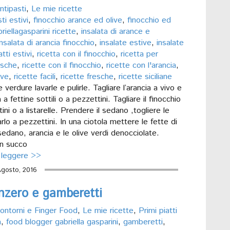
ntipasti
,
Le mie ricette
ti estivi
,
finocchio arance ed olive
,
finocchio ed
riellagasparini ricette
,
insalata di arance e
insalata di arancia finocchio
,
insalate estive
,
insalate
atti estivi
,
ricetta con il finocchio
,
ricetta per
esche
,
ricette con il finocchio
,
ricette con l'arancia
,
ive
,
ricette facili
,
ricette fresche
,
ricette siciliane
 verdure lavarle e pulirle. Tagliare l’arancia a vivo e
a a fettine sottili o a pezzettini. Tagliare il finocchio
ini o a listarelle. Prendere il sedano ,togliere le
iarlo a pezzettini. In una ciotola mettere le fette di
sedano, arancia e le olive verdi denocciolate.
n succo
 leggere >>
Agosto, 2016
nzero e gamberetti
ontorni e Finger Food
,
Le mie ricette
,
Primi piatti
a
,
food blogger gabriella gasparini
,
gamberetti
,