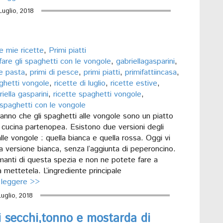
Luglio, 2018
e mie ricette
,
Primi piatti
are gli spaghetti con le vongole
,
gabriellagasparini
,
 pasta
,
primi di pesce
,
primi piatti
,
primifattiincasa
,
aghetti vongole
,
ricette di luglio
,
ricette estive
,
riella gasparini
,
ricette spaghetti vongole
,
spaghetti con le vongole
anno che gli spaghetti alle vongole sono un piatto
a cucina partenopea. Esistono due versioni degli
lle vongole : quella bianca e quella rossa. Oggi vi
a versione bianca, senza l’aggiunta di peperoncino.
manti di questa spezia e non ne potete fare a
 mettetela. L’ingrediente principale
 leggere >>
Luglio, 2018
i secchi,tonno e mostarda di