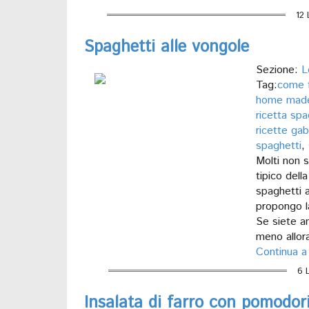
12 
Spaghetti alle vongole
Sezione:
L
Tag:
come f
home made
ricetta sp
ricette gab
spaghetti
,
Molti non s
tipico dell
spaghetti a
propongo l
Se siete a
meno allora
Continua a
6 
Insalata di farro con pomodor