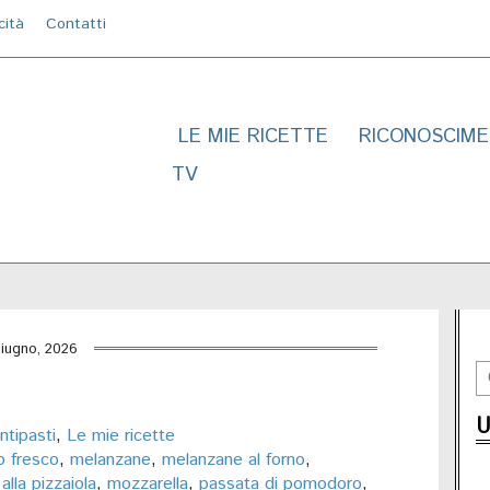
cità
Contatti
LE MIE RICETTE
RICONOSCIME
TV
iugno, 2026
U
ntipasti
,
Le mie ricette
co fresco
,
melanzane
,
melanzane al forno
,
lla pizzaiola
,
mozzarella
,
passata di pomodoro
,