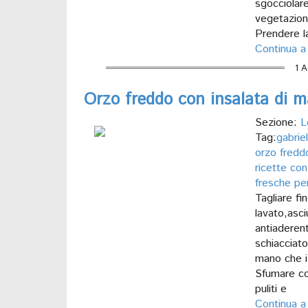
sgocciolare
vegetazione
Prendere la
Continua a
1 A
Orzo freddo con insalata di m
Sezione:
L
Tag:
gabriel
orzo fredd
ricette con 
fresche per
Tagliare f
lavato,asci
antiaderent
schiacciat
mano che i 
Sfumare co
puliti e
Continua a