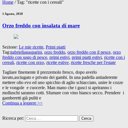
Home
/
Tag: "ricette con i cereali"
1 Agosto, 2018
Orzo freddo con insalata di mare
Sezione:
Le mie ricette
,
Primi piatti
Tag:
gabriellagasparini
,
orzo freddo
,
orzo freddo con il pesce
,
orzo
freddo con sugo di pesce
,
primi estivi
,
primi piatti estivi
,
ricette con i
cereali
,
ricette con orzo
,
ricette estive
,
ricette fresche per l'estate
Tagliare finemente il prezzemolo fresco, dopo averlo
lavato,asciugato e privato dei gambi. In una padella antiaderente
mettere olio evo ed uno spicchio di aglio schiacciato, unire le cozze
e le vongole e cuocerle. Man mano che i gusci si apriranno i
molluschi saranno cotti. Sfumare con vino bianco secco. Prendere i
gamberetti già puliti e
Continua a leggere >>
Ricerca per: