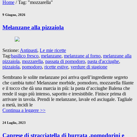
Home
/
Tag: "mozzarella"
9 Giugno, 2026
Melanzane alla pizzaiola
Sezione:
Antipasti
,
Le mie ricette
Tag:
basilico fresco
,
melanzane
,
melanzane al forno
,
melanzane alla
pizzaiola
,
mozzarella
,
passata di pomodoro
,
pasta d'acciughe
,
pizzaiola
,
pomodoro
,
ricette estive
,
verdure di stagione
Sembrano le solite melanzane poi arriva quell’ingrediente segreto
che cambia tutto! Melanzane morbide, pomodoro, mozzarella filante
e il tocco che dà una marcia in più: la pasta d’acciughe Balena che
rende il sugo più intenso, saporito e irresistibile. Finisce prima di
arrivare in tavola. Prendi le melanzane, lavale ed asciugale. Tagliale
a metà, incidi le
Continua a leggere >>
24 Luglio, 2023
Caprese di stracciatella di burrata ,pomodorini e