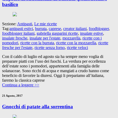
basilico
Sezione:
Antipasti
,
Le mie ricette
Tag:
antipasti estivi
,
burrata
,
caprese
,
creator italiani
,
foodblogger
,
foodblogger italiani
,
gabriella gasparini ricette
,
insalate estive
,
insalate fresche
,
insalate per l'estate
,
mozzarella
,
ricette con i
pomodori
,
ricette con la burrata
,
ricette con la mozzarella
,
ricette
fresche per l'estate
,
ricette senza forno
,
ricette veloci
Con il caldo di luglio ed agosto sia ha sempre meno voglia di
preparare piatti con l’uso dei fuochi. La verdura per eccellenza
dell’estate sono i pomodori, appartenenti alla famiglia delle
solanaceae. Sono ricchi di acqua e mangiati a crudo hanno come
beneficio di favorire la diuresi. Oggi li prepariamo all’italiana,
faremo la classica caprese
Continua a leggere >>
21 Agosto, 2017
Gnocchi di patate alla sorrentina