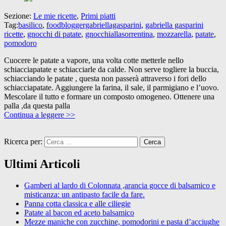
Sezione:
Le mie ricette
,
Primi piatti
Tag:
basilico
,
foodbloggergabriellagasparini
,
gabriella gasparini
ricette
,
gnocchi di patate
,
gnocchiallasorrentina
,
mozzarella
,
patate
,
pomodoro
Cuocere le patate a vapore, una volta cotte metterle nello
schiacciapatate e schiacciarle da calde. Non serve togliere la buccia,
schiacciando le patate , questa non passerà attraverso i fori dello
schiacciapatate. Aggiungere la farina, il sale, il parmigiano e l’uovo.
Mescolare il tutto e formare un composto omogeneo. Ottenere una
palla ,da questa palla
Continua a leggere >>
Ricerca per:
Ultimi Articoli
Gamberi al lardo di Colonnata ,arancia gocce di balsamico e
misticanza: un antipasto facile da fare.
Panna cotta classica e alle ciliegie
Patate al bacon ed aceto balsamico
Mezze maniche con zucchine, pomodorini e pasta d’acciughe