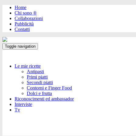
Home
Chi sono ®️
Collaborazioni
Pubblicità
Contatti
Toggle navigation
Le mie ricette
Antipasti
Primi piatti
Secondi piatti
Contorni e Finger Food
Dolci e frutta
Riconoscimenti ed ambassador
Interviste
Tv