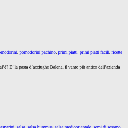
omodorini
,
pomodorini pachino
,
primi piatti
,
primi piatti facili
,
ricette
ual’è? E’ la pasta d’acciughe Balena, il vanto più antico dell’azienda
gasparini
,
salsa
,
salsa hummus
,
salsa medioorientale
,
semi di sesamo
,