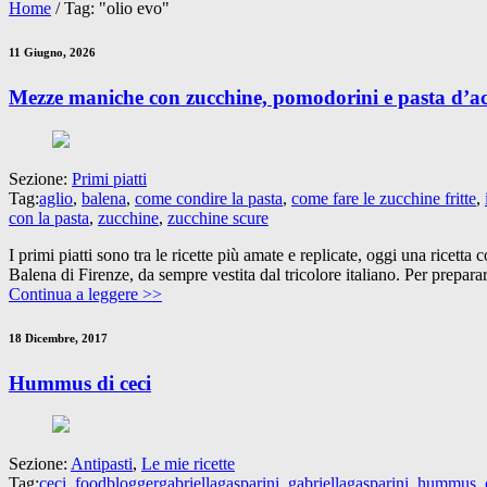
Home
/
Tag: "olio evo"
11 Giugno, 2026
Mezze maniche con zucchine, pomodorini e pasta d’a
Sezione:
Primi piatti
Tag:
aglio
,
balena
,
come condire la pasta
,
come fare le zucchine fritte
,
con la pasta
,
zucchine
,
zucchine scure
I primi piatti sono tra le ricette più amate e replicate, oggi una ricet
Balena di Firenze, da sempre vestita dal tricolore italiano. Per prepara
Continua a leggere >>
18 Dicembre, 2017
Hummus di ceci
Sezione:
Antipasti
,
Le mie ricette
Tag:
ceci
,
foodbloggergabriellagasparini
,
gabriellagasparini
,
hummus
,