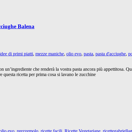
cciughe Balena
idee di primi piatti
,
mezze maniche
,
olio evo
,
pasta
,
pasta d'acciughe
,
p
ta con un’ingrediente che renderà la vostra pasta ancora più appettitosa. Q
re questa ricetta per prima cosa si lavano le zucchine
olio evo
,
prezzemolo
,
ricette facili
,
Ricette Vegetariane
,
ricettegabriella