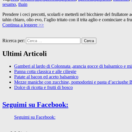
sesamo
,
thain
Prendere i ceci precotti, scolarli e metterli nel bicchiere del frullat
tahin chiaro, olio evo, l’aglio tritato con il trita aglio e cominciare a f
Continua a leggere >>
Ricerca per:
Ultimi Articoli
Gamberi al lardo di Colonnata ,arancia gocce di balsamico e mist
Panna cotta classica e alle ciliegie
Patate al bacon ed aceto balsamico
Mezze maniche con zucchine, pomodorini e pasta d’acciughe 
Dolce di ricotta e frutti di bosco
Seguimi su Facebook:
Seguimi su Facebook: