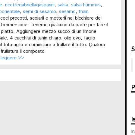
e
,
ricettegabriellagasparini
,
salsa
,
salsa hummus
,
oorientale
,
semi di sesamo
,
sesamo
,
thain
ceci precotti, scolarli e metterli nel bicchiere del
ad immersione. Tenerne qualcuno da parte per fare il
 piatto. Aggiungere mezzo succo di un limone
le, 4 cucchiai di tahin chiaro, olio evo, l’aglio
il trita aglio e cominciare a frullare il tutto. Qualora
S
frullatura il composto
 leggere >>
P
I
In