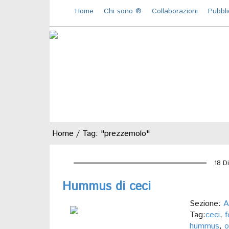
Home
Chi sono ®️
Collaborazioni
Pubbli
Home
/
Tag: "prezzemolo"
18 D
Hummus di ceci
Sezione:
A
Tag:
ceci
,
f
hummus
,
o