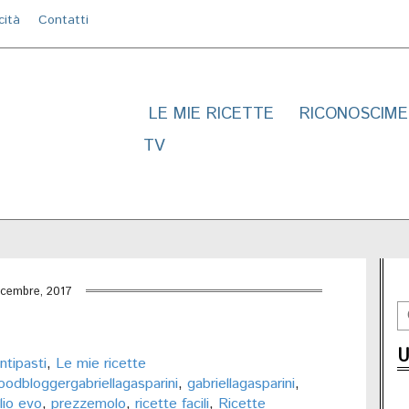
cità
Contatti
LE MIE RICETTE
RICONOSCIME
TV
icembre, 2017
U
ntipasti
,
Le mie ricette
oodbloggergabriellagasparini
,
gabriellagasparini
,
lio evo
,
prezzemolo
,
ricette facili
,
Ricette