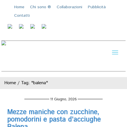
Home
Chi sono ®️
Collaborazioni
Pubblicità
Contatti
Toggl
naviga
Home
/
Tag: "balena"
11 Giugno, 2026
Mezze maniche con zucchine,
pomodorini e pasta d’acciughe