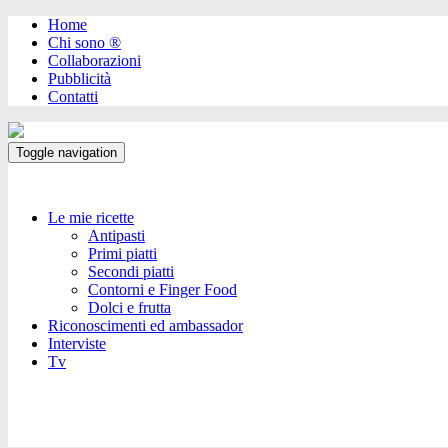
Home
Chi sono ®️
Collaborazioni
Pubblicità
Contatti
Toggle navigation
Le mie ricette
Antipasti
Primi piatti
Secondi piatti
Contorni e Finger Food
Dolci e frutta
Riconoscimenti ed ambassador
Interviste
Tv