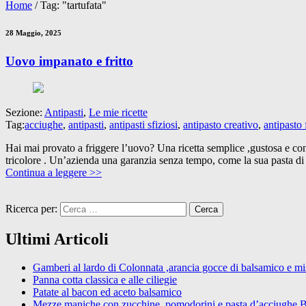
Home
/
Tag: "tartufata"
28 Maggio, 2025
Uovo impanato e fritto
Sezione:
Antipasti
,
Le mie ricette
Tag:
acciughe
,
antipasti
,
antipasti sfiziosi
,
antipasto creativo
,
antipasto 
Hai mai provato a friggere l’uovo? Una ricetta semplice ,gustosa e con
tricolore . Un’azienda una garanzia senza tempo, come la sua pasta di
Continua a leggere >>
Ricerca per:
Ultimi Articoli
Gamberi al lardo di Colonnata ,arancia gocce di balsamico e mist
Panna cotta classica e alle ciliegie
Patate al bacon ed aceto balsamico
Mezze maniche con zucchine, pomodorini e pasta d’acciughe 