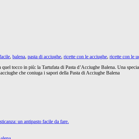
facile
,
balena
,
pasta di acciughe
,
ricette con le acciughe
,
ricette con le 
 quel tocco in più: la Tartufata di Pasta d’Acciughe Balena. Una speciali
 acciughe che coniuga i sapori della Pasta di Acciughe Balena
icanza: un antipasto facile da fare.
Balena