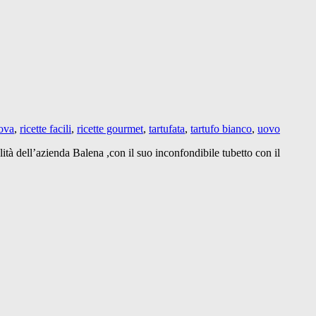
uova
,
ricette facili
,
ricette gourmet
,
tartufata
,
tartufo bianco
,
uovo
tà dell’azienda Balena ,con il suo inconfondibile tubetto con il