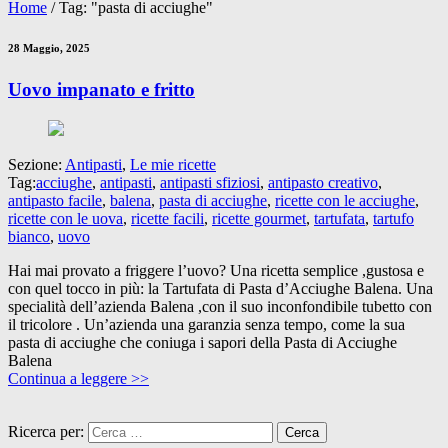
Home
/
Tag: "pasta di acciughe"
28 Maggio, 2025
Uovo impanato e fritto
Sezione:
Antipasti
,
Le mie ricette
Tag:
acciughe
,
antipasti
,
antipasti sfiziosi
,
antipasto creativo
,
antipasto facile
,
balena
,
pasta di acciughe
,
ricette con le acciughe
,
ricette con le uova
,
ricette facili
,
ricette gourmet
,
tartufata
,
tartufo
bianco
,
uovo
Hai mai provato a friggere l’uovo? Una ricetta semplice ,gustosa e
con quel tocco in più: la Tartufata di Pasta d’Acciughe Balena. Una
specialità dell’azienda Balena ,con il suo inconfondibile tubetto con
il tricolore . Un’azienda una garanzia senza tempo, come la sua
pasta di acciughe che coniuga i sapori della Pasta di Acciughe
Balena
Continua a leggere >>
Ricerca per: