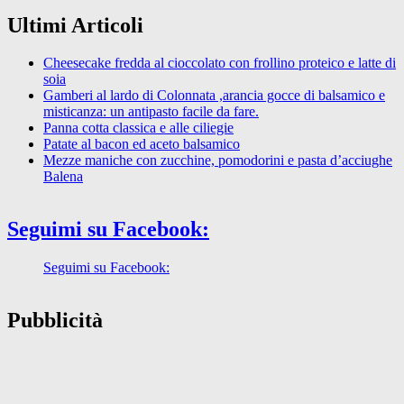
Ultimi Articoli
Cheesecake fredda al cioccolato con frollino proteico e latte di
soia
Gamberi al lardo di Colonnata ,arancia gocce di balsamico e
misticanza: un antipasto facile da fare.
Panna cotta classica e alle ciliegie
Patate al bacon ed aceto balsamico
Mezze maniche con zucchine, pomodorini e pasta d’acciughe
Balena
Seguimi su Facebook:
Seguimi su Facebook:
Pubblicità