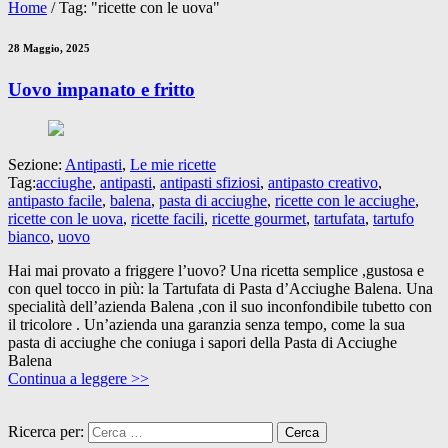
Home
/
Tag: "ricette con le uova"
28 Maggio, 2025
Uovo impanato e fritto
Sezione:
Antipasti
,
Le mie ricette
Tag:
acciughe
,
antipasti
,
antipasti sfiziosi
,
antipasto creativo
,
antipasto facile
,
balena
,
pasta di acciughe
,
ricette con le acciughe
,
ricette con le uova
,
ricette facili
,
ricette gourmet
,
tartufata
,
tartufo
bianco
,
uovo
Hai mai provato a friggere l’uovo? Una ricetta semplice ,gustosa e
con quel tocco in più: la Tartufata di Pasta d’Acciughe Balena. Una
specialità dell’azienda Balena ,con il suo inconfondibile tubetto con
il tricolore . Un’azienda una garanzia senza tempo, come la sua
pasta di acciughe che coniuga i sapori della Pasta di Acciughe
Balena
Continua a leggere >>
Ricerca per: