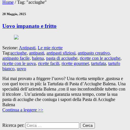
Home
/
Tag: "acciughe"
28 Maggio, 2025
Uovo impanato e fritto
Sezione:
Antipasti
,
Le mie ricette
Tag:
acciughe
,
antipasti
,
antipasti sfiziosi
,
antipasto creativo
,
antipasto facile
,
balena
,
pasta di acciughe
,
ricette con le acciughe
,
ricette con le uova
,
ricette facili
,
ricette gourmet
,
tartufata
,
tartufo
bianco
,
uovo
Hai mai provato a friggere l’uovo? Una ricetta semplice ,gustosa e
con quel tocco in più: la Tartufata di Pasta d’Acciughe Balena. Una
specialità dell’azienda Balena ,con il suo inconfondibile tubetto con
il tricolore . Un’azienda una garanzia senza tempo, come la sua
pasta di acciughe che coniuga i sapori della Pasta di Acciughe
Balena
Continua a leggere >>
Ricerca per: