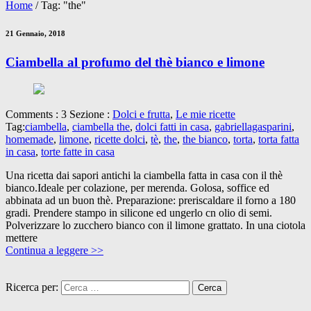
Home
/
Tag: "the"
21 Gennaio, 2018
Ciambella al profumo del thè bianco e limone
Comments : 3 Sezione :
Dolci e frutta
,
Le mie ricette
Tag:
ciambella
,
ciambella the
,
dolci fatti in casa
,
gabriellagasparini
,
homemade
,
limone
,
ricette dolci
,
tè
,
the
,
the bianco
,
torta
,
torta fatta
in casa
,
torte fatte in casa
Una ricetta dai sapori antichi la ciambella fatta in casa con il thè
bianco.Ideale per colazione, per merenda. Golosa, soffice ed
abbinata ad un buon thè. Preparazione: preriscaldare il forno a 180
gradi. Prendere stampo in silicone ed ungerlo cn olio di semi.
Polverizzare lo zucchero bianco con il limone grattato. In una ciotola
mettere
Continua a leggere >>
Ricerca per: