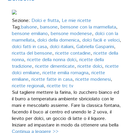
Sezione:
Dolci e frutta
,
Le mie ricette
Tag:
balsone
,
bansone
,
bensone con la marmellata
,
bensone emiliano
,
bensone modenese
,
dolci con la
marmellata
,
dolci della domenica
,
dolci facili e veloci
,
dolci fatti in casa
,
dolci italiani
,
Gabriella Gasparini
,
ricetta del bensone
,
ricette contadine
,
ricette della
nonna
,
ricette della nonna dolci
,
ricette della
tradizione
,
ricette dimenticate
,
ricette dolci
,
ricette
dolci emiliane
,
ricette emilia romagna
,
ricette
emiliane
,
ricette fatte in casa
,
ricette modenesi
,
ricette regionali
,
ricette trc tv
Sul tagliere mettere la farina, lo zucchero bianco ed
il burro a temperatura ambiente sbriciolato con le
mani e mescolarlo assieme. Fare la classica fontana,
facendo il buco al centro ed unendo le 2 uova, il
lievito per dolci, un goccio di latte o il liquore.
Iniziare ad impastare in modo da ottenere una bella
Continua a leggere >>