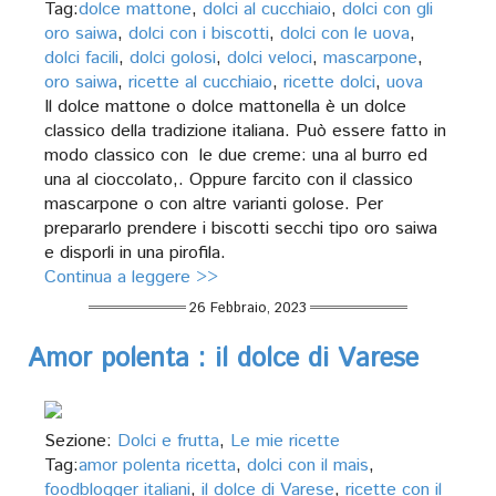
Tag:
dolce mattone
,
dolci al cucchiaio
,
dolci con gli
oro saiwa
,
dolci con i biscotti
,
dolci con le uova
,
dolci facili
,
dolci golosi
,
dolci veloci
,
mascarpone
,
oro saiwa
,
ricette al cucchiaio
,
ricette dolci
,
uova
Il dolce mattone o dolce mattonella è un dolce
classico della tradizione italiana. Può essere fatto in
modo classico con le due creme: una al burro ed
una al cioccolato,. Oppure farcito con il classico
mascarpone o con altre varianti golose. Per
prepararlo prendere i biscotti secchi tipo oro saiwa
e disporli in una pirofila.
Continua a leggere >>
26 Febbraio, 2023
Amor polenta : il dolce di Varese
Sezione:
Dolci e frutta
,
Le mie ricette
Tag:
amor polenta ricetta
,
dolci con il mais
,
foodblogger italiani
,
il dolce di Varese
,
ricette con il