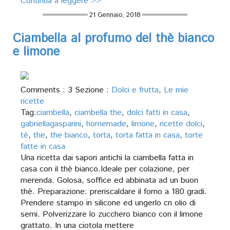
Continua a leggere >>
21 Gennaio, 2018
Ciambella al profumo del thè bianco
e limone
Comments : 3 Sezione :
Dolci e frutta
,
Le mie
ricette
Tag:
ciambella
,
ciambella the
,
dolci fatti in casa
,
gabriellagasparini
,
homemade
,
limone
,
ricette dolci
,
tè
,
the
,
the bianco
,
torta
,
torta fatta in casa
,
torte
fatte in casa
Una ricetta dai sapori antichi la ciambella fatta in
casa con il thè bianco.Ideale per colazione, per
merenda. Golosa, soffice ed abbinata ad un buon
thè. Preparazione: preriscaldare il forno a 180 gradi.
Prendere stampo in silicone ed ungerlo cn olio di
semi. Polverizzare lo zucchero bianco con il limone
grattato. In una ciotola mettere