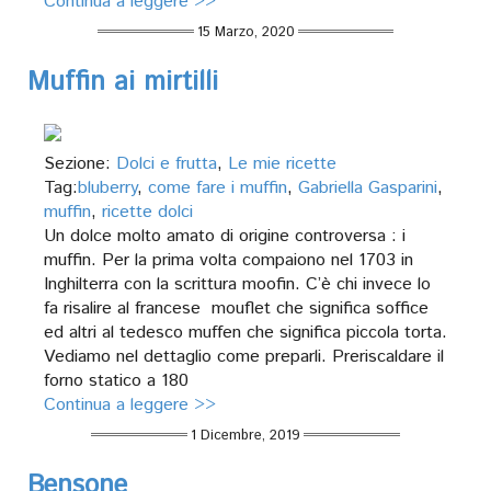
Continua a leggere >>
15 Marzo, 2020
Muffin ai mirtilli
Sezione:
Dolci e frutta
,
Le mie ricette
Tag:
bluberry
,
come fare i muffin
,
Gabriella Gasparini
,
muffin
,
ricette dolci
Un dolce molto amato di origine controversa : i
muffin. Per la prima volta compaiono nel 1703 in
Inghilterra con la scrittura moofin. C’è chi invece lo
fa risalire al francese mouflet che significa soffice
ed altri al tedesco muffen che significa piccola torta.
Vediamo nel dettaglio come preparli. Preriscaldare il
forno statico a 180
Continua a leggere >>
1 Dicembre, 2019
Bensone