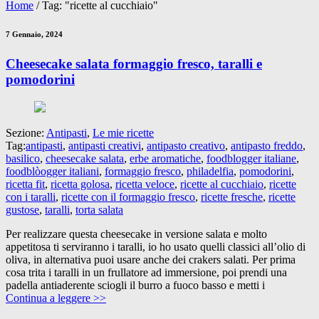
Home
/
Tag: "ricette al cucchiaio"
7 Gennaio, 2024
Cheesecake salata formaggio fresco, taralli e
pomodorini
Sezione:
Antipasti
,
Le mie ricette
Tag:
antipasti
,
antipasti creativi
,
antipasto creativo
,
antipasto freddo
,
basilico
,
cheesecake salata
,
erbe aromatiche
,
foodblogger italiane
,
foodblòogger italiani
,
formaggio fresco
,
philadelfia
,
pomodorini
,
ricetta fit
,
ricetta golosa
,
ricetta veloce
,
ricette al cucchiaio
,
ricette
con i taralli
,
ricette con il formaggio fresco
,
ricette fresche
,
ricette
gustose
,
taralli
,
torta salata
Per realizzare questa cheesecake in versione salata e molto
appetitosa ti serviranno i taralli, io ho usato quelli classici all’olio di
oliva, in alternativa puoi usare anche dei crakers salati. Per prima
cosa trita i taralli in un frullatore ad immersione, poi prendi una
padella antiaderente sciogli il burro a fuoco basso e metti i
Continua a leggere >>