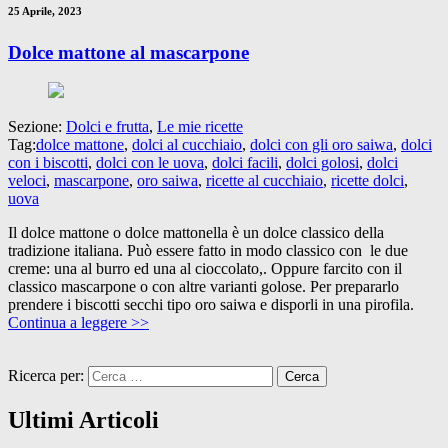
25 Aprile, 2023
Dolce mattone al mascarpone
Sezione:
Dolci e frutta
,
Le mie ricette
Tag:
dolce mattone
,
dolci al cucchiaio
,
dolci con gli oro saiwa
,
dolci
con i biscotti
,
dolci con le uova
,
dolci facili
,
dolci golosi
,
dolci
veloci
,
mascarpone
,
oro saiwa
,
ricette al cucchiaio
,
ricette dolci
,
uova
Il dolce mattone o dolce mattonella è un dolce classico della
tradizione italiana. Può essere fatto in modo classico con le due
creme: una al burro ed una al cioccolato,. Oppure farcito con il
classico mascarpone o con altre varianti golose. Per prepararlo
prendere i biscotti secchi tipo oro saiwa e disporli in una pirofila.
Continua a leggere >>
Ricerca per:
Ultimi Articoli