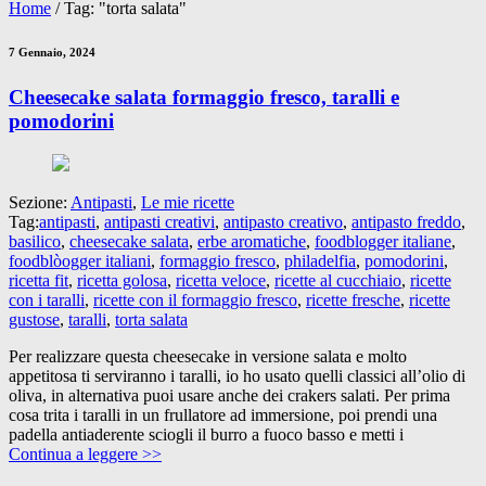
Home
/
Tag: "torta salata"
7 Gennaio, 2024
Cheesecake salata formaggio fresco, taralli e
pomodorini
Sezione:
Antipasti
,
Le mie ricette
Tag:
antipasti
,
antipasti creativi
,
antipasto creativo
,
antipasto freddo
,
basilico
,
cheesecake salata
,
erbe aromatiche
,
foodblogger italiane
,
foodblòogger italiani
,
formaggio fresco
,
philadelfia
,
pomodorini
,
ricetta fit
,
ricetta golosa
,
ricetta veloce
,
ricette al cucchiaio
,
ricette
con i taralli
,
ricette con il formaggio fresco
,
ricette fresche
,
ricette
gustose
,
taralli
,
torta salata
Per realizzare questa cheesecake in versione salata e molto
appetitosa ti serviranno i taralli, io ho usato quelli classici all’olio di
oliva, in alternativa puoi usare anche dei crakers salati. Per prima
cosa trita i taralli in un frullatore ad immersione, poi prendi una
padella antiaderente sciogli il burro a fuoco basso e metti i
Continua a leggere >>