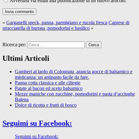
Avvertimi via email alla pubblicazione di un nuovo articolo.
«
Garganelli speck, panna, parmigiano e rucola fresca
Caprese di
stracciatella di burrata ,pomodorini e basilico
»
Ricerca per:
Ultimi Articoli
Gamberi al lardo di Colonnata ,arancia gocce di balsamico e
misticanza: un antipasto facile da fare.
Panna cotta classica e alle ciliegie
Patate al bacon ed aceto balsamico
Mezze maniche con zucchine, pomodorini e pasta d’acciughe
Balena
Dolce di ricotta e frutti di bosco
Seguimi su Facebook:
Seguimi su Facebook: