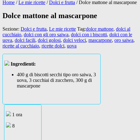
Home
/
Le mie ricette
/
Dolci e frutta
/
Dolce mattone al mascarpone
Dolce mattone al mascarpone
Sezione:
Dolci e frutta
,
Le mie ricette
Tag:
dolce mattone
,
dolci al
cucchiaio
,
dolci con gli oro saiwa
,
dolci con i biscotti
,
dolci con le
uova
,
dolci facili
,
dolci golosi
,
dolci veloci
,
mascarpone
,
oro saiwa
,
ricette al cucchiaio
,
ricette dolci
,
uova
Ingredienti:
400 g di biscotti secchi tipo oro saiwa, 3
uova, 3 cucchiai di zucchero, 300 g di
mascarpone
1 ora
8