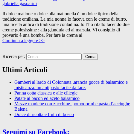
gabriella gasparini
Il dolce mattone o dolce alla mattonella è un dolce tipico della
tradizione emiliana. La mia nonna lo faceva con le creme di burro,
una ricetta antica di tradizione contadina. Io l’ho rifatto facendo due
creme golosissime : alla gianduia ed al marsala. Vi consiglio di
provarlo è una bomba. Per fare la crema al
Continua a leggere >>
Ricerca per:
Ultimi Articoli
Gamberi al lardo di Colonnata ,arancia gocce di balsamico e
misticanza: un antipasto facile da fare.
Panna cotta classica e alle ciliegie
Patate al bacon ed aceto balsamico
Mezze maniche con zucchine, pomodorini e pasta d’acciughe
Balena
Dolce di ricotta e frutti di bosco
Seguimi su Facebook: