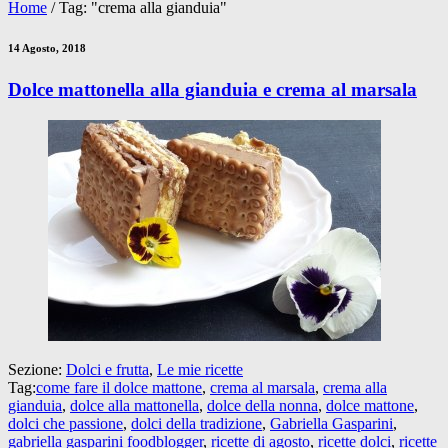
Home
/
Tag: "crema alla gianduia"
14 Agosto, 2018
Dolce mattonella alla gianduia e crema al marsala
Sezione:
Dolci e frutta
,
Le mie ricette
Tag:
come fare il dolce mattone
,
crema al marsala
,
crema alla
gianduia
,
dolce alla mattonella
,
dolce della nonna
,
dolce mattone
,
dolci che passione
,
dolci della tradizione
,
Gabriella Gasparini
,
gabriella gasparini foodblogger
,
ricette di agosto
,
ricette dolci
,
ricette