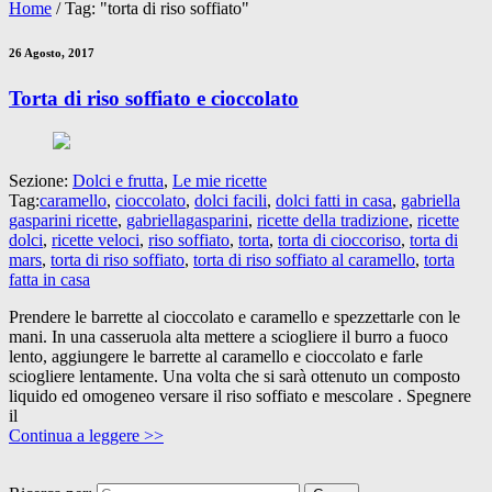
Home
/
Tag: "torta di riso soffiato"
26 Agosto, 2017
Torta di riso soffiato e cioccolato
Sezione:
Dolci e frutta
,
Le mie ricette
Tag:
caramello
,
cioccolato
,
dolci facili
,
dolci fatti in casa
,
gabriella
gasparini ricette
,
gabriellagasparini
,
ricette della tradizione
,
ricette
dolci
,
ricette veloci
,
riso soffiato
,
torta
,
torta di cioccoriso
,
torta di
mars
,
torta di riso soffiato
,
torta di riso soffiato al caramello
,
torta
fatta in casa
Prendere le barrette al cioccolato e caramello e spezzettarle con le
mani. In una casseruola alta mettere a sciogliere il burro a fuoco
lento, aggiungere le barrette al caramello e cioccolato e farle
sciogliere lentamente. Una volta che si sarà ottenuto un composto
liquido ed omogeneo versare il riso soffiato e mescolare . Spegnere
il
Continua a leggere >>