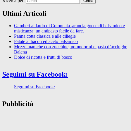
Ricerca per:
Ultimi Articoli
Gamberi al lardo di Colonnata ,arancia gocce di balsamico e
misticanza: un antipasto facile da fare.
Panna cotta classica e alle ciliegie
Patate al bacon ed aceto balsamico
Mezze maniche con zucchine, pomodorini e pasta d’acciughe
Balena
Dolce di ricotta e frutti di bosco
Seguimi su Facebook:
Seguimi su Facebook:
Pubblicità