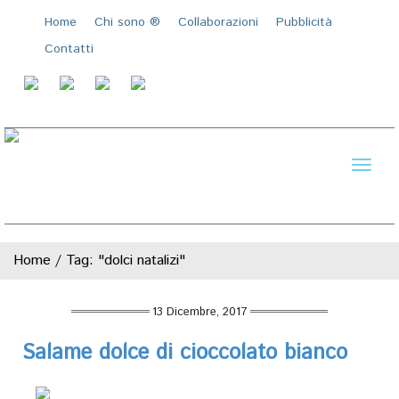
Home
Chi sono ®️
Collaborazioni
Pubblicità
Contatti
Toggl
naviga
Home
/
Tag: "dolci natalizi"
13 Dicembre, 2017
Salame dolce di cioccolato bianco