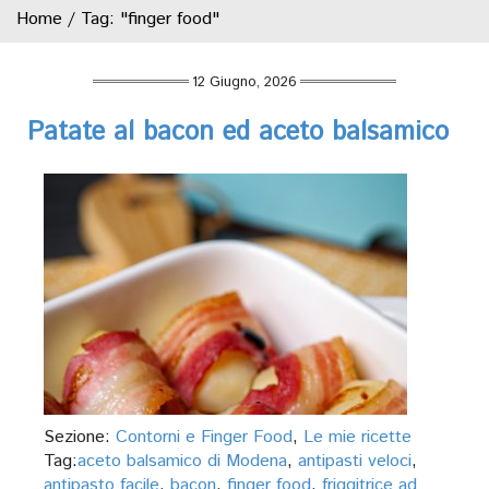
Home
/
Tag: "finger food"
12 Giugno, 2026
Patate al bacon ed aceto balsamico
Sezione:
Contorni e Finger Food
,
Le mie ricette
Tag:
aceto balsamico di Modena
,
antipasti veloci
,
antipasto facile
,
bacon
,
finger food
,
friggitrice ad