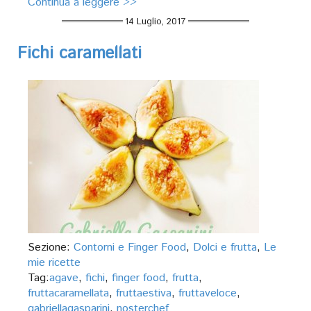
Continua a leggere >>
14 Luglio, 2017
Fichi caramellati
Sezione:
Contorni e Finger Food
,
Dolci e frutta
,
Le
mie ricette
Tag:
agave
,
fichi
,
finger food
,
frutta
,
fruttacaramellata
,
fruttaestiva
,
fruttaveloce
,
gabriellagasparini
,
nosterchef